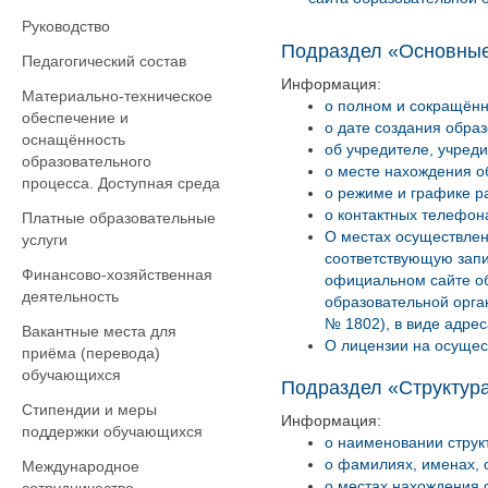
Руководство
Подраздел «Основные
Педагогический состав
Информация:
Материально-техническое
о полном и сокращённ
обеспечение и
о дате создания обра
оснащённость
об учредителе, учред
образовательного
о месте нахождения о
процесса. Доступная среда
о режиме и графике р
о контактных телефон
Платные образовательные
О местах осуществлен
услуги
соответствующую запи
Финансово-хозяйственная
официальном сайте о
деятельность
образовательной орга
№ 1802), в виде адре
Вакантные места для
О лицензии на осущес
приёма (перевода)
обучающихся
Подраздел «Структура
Стипендии и меры
Информация:
поддержки обучающихся
о наименовании струк
о фамилиях, именах, 
Международное
о местах нахождения 