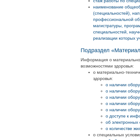
стаж работы по специ
наименование общеоб
(специальностей), на
профессиональной об
магистратуры, програ
специальностей, науч
реализации которых уч
Подраздел «Материаль
Информация о материально-
возможностями здоровья:
о материально-технич
здоровья:
о наличии обору
о наличии обору
о наличии обору
о наличии обору
о наличии обору
о доступе к ин
об электронных 
о количестве ж
о специальных услови