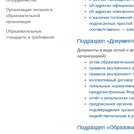
сотрудничество
об адресах официальн
Организация питания в
об адресах электронн
образовательной
о наличии положений 
организации
подписанных простой 
соответственно — эле
Образовательные
стандарты и требования
Подраздел «Документ
Документы в виде копий и
э
организацией):
устав образовательно
правила внутреннего 
правила внутреннего 
коллективный договор 
локальные нормативны
предусмотренные Фед
отчёт о результатах с
предписания органов,
подтверждения органо
недействительным в у
Подраздел «Образова