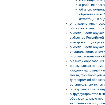
о календарном у
о рабочих прогр
об иных компон
образовании в 
аттестации в ви
о направлениях и рез
образовательных орга
о численности обуча
субъектов Российской 
электронного документ
о численности обуча
специальности, в том
профессиональных об
о языках образования 
о результатах приема
каждому направлению 
места, финансируемые
договорам об образов
вступительным испыт
о результатах перевод
о трудоустройстве вы
образовательные прог
направлению подготов