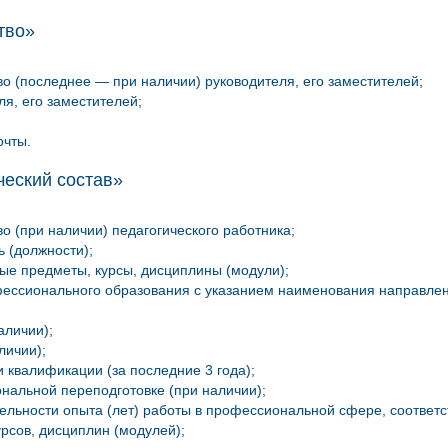
тво»
во (последнее — при наличии) руководителя, его заместителей;
я, его заместителей;
очты.
еский состав»
о (при наличии) педагогического работника;
 (должности);
е предметы, курсы, дисциплины (модули);
фессионального образования с указанием наименования направления
аличии);
личии);
 квалификации (за последние 3 года);
нальной переподготовке (при наличии);
ельности опыта (лет) работы в профессиональной сфере, соответ
рсов, дисциплин (модулей);