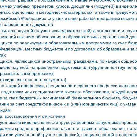
чебном графике с приложением его в виде электронного документа
аммах учебных предметов, курсов, дисциплин (модулей) в виде эле
ентах, оценочных и методических материалах, а также в предусм
Российской Федерации» случаях в виде рабочей программы воспита
де электронного документа.
ультатах научной (научно-исследовательской) деятельности и науч
низаций высшего образования и образовательных организаций до
ющихся по реализуемым образовательным программам за счет бюд
Федерации, местных бюджетов и по договорам об образовании за с
а);
ющихся, являющихся иностранными гражданами, по каждой общеоб
 числе научной, направлению подготовки или укрупненной группе п
разовательных программ);
(в виде электронного документа);
 по каждой профессии, специальности среднего профессионального
подготовки или специальности высшего образования, каждой науч
 за счет бюджетных ассигнований федерального бюджета, бюджет
ании за счет средств физических и (или) юридических лиц) с указ
аниям
а, восстановления и отчисления
пускников в виде численности трудоустроенных выпускников прошл
раммы среднего профессионального и высшего образования, по ка
ки или укрупненной группе профессий, специальностей и направле