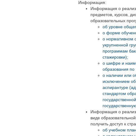
Информация:
Информация о реализу
предметов, курсов, д
образовательных прог
об уровне обще
о форме обучен
о нормативном с
укрупненной гру
программам бак
стажировки);
о шифре и наим
образования по 
о наличии или о
исключением обр
аспирантуре (а
стандартом обр
государственно
государственну
Информация о реализ
виде образовательной
получить доступ к ст
об учебном план