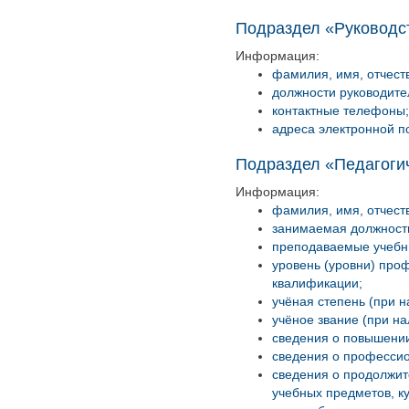
Подраздел «Руководс
Информация:
фамилия, имя, отчест
должности руководител
контактные телефоны;
адреса электронной п
Подраздел «Педагогич
Информация:
фамилия, имя, отчеств
занимаемая должность
преподаваемые учебны
уровень (уровни) про
квалификации;
учёная степень (при н
учёное звание (при на
сведения о повышении
сведения о профессио
сведения о продолжит
учебных предметов, ку