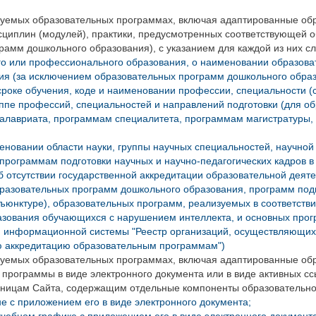
емых образовательных программах, включая адаптированные обра
исциплин (модулей), практики, предусмотренных соответствующей 
рамм дошкольного образования), с указанием для каждой из них
го или профессионального образования, о наименовании образов
ия (за исключением образовательных программ дошкольного образ
роке обучения, коде и наименовании профессии, специальности (
ппе профессий, специальностей и направлений подготовки (для о
алавриата, программам специалитета, программам магистратуры,
еновании области науки, группы научных специальностей, научной
программам подготовки научных и научно-педагогических кадров в
б отсутствии государственной аккредитации образовательной дея
азовательных программ дошкольного образования, программ подго
дъюнктуре), образовательных программ, реализуемых в соответст
азования обучающихся с нарушением интеллекта, и основных прог
й информационной системы "Реестр организаций, осуществляющи
ю аккредитацию образовательным программам")
уемых образовательных программах, включая адаптированные обр
 программы в виде электронного документа или в виде активных с
раницам Сайта, содержащим отдельные компоненты образовательно
е с приложением его в виде электронного документа;