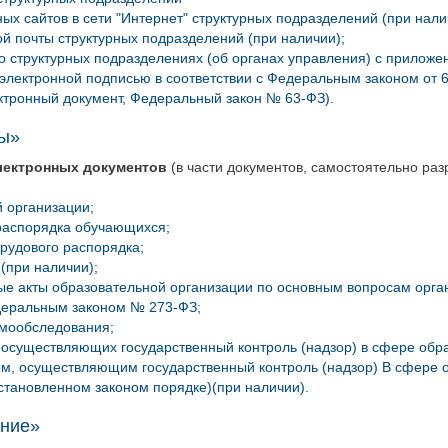
ых сайтов в сети "Интернет" структурных подразделений (при нали
ой почты структурных подразделений (при наличии);
о структурных подразделениях (об органах управления) с приложе
электронной подписью в соответствии с Федеральным законом от 6
ктронный документ, Федеральный закон № 63-ФЗ).
ы»
лектронных документов
(в части документов, самостоятельно ра
й организации;
распорядка обучающихся;
трудового распорядка;
(при наличии);
е акты образовательной организации по основным вопросам орга
еральным законом № 273-ФЗ;
амообследования;
 осуществляющих государственный контроль (надзор) в сфере обра
м, осуществляющим государственный контроль (надзор) B сфере 
становленном законом порядке)(при наличии).
ние»