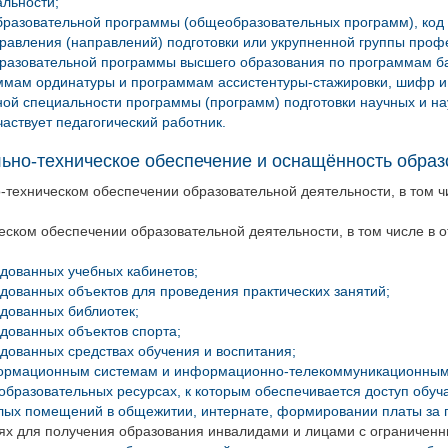
альности;
разовательной программы (общеобразовательных программ), код 
правления (направлений) подготовки или укрупненной группы проф
разовательной программы высшего образования по программам б
ммам ординатуры и программам ассистентуры-стажировки, шифр и 
ной специальности программы (программ) подготовки научных и нау
аствует педагогический работник.
но-техническое обеспечение и оснащённость образо
техническом обеспечении образовательной деятельности, в том ч
еском обеспечении образовательной деятельности, в том числе в
дованных учебных кабинетов;
дованных объектов для проведения практических занятий;
дованных библиотек;
дованных объектов спорта;
дованных средствах обучения и воспитания;
формационным системам и информационно-телекоммуникационным
образовательных ресурсах, к которым обеспечивается доступ обу
илых помещений в общежитии, интернате, формировании платы за
ях для получения образования инвалидами и лицами с ограничен