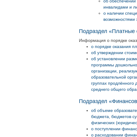
об обеспечении 
инвалидами и л
о наличии специ
возможностями 
Подраздел «Платные 
Информация о порядке оказ
о порядке оказания пл
об утверждении стоим
об установлении разм
программы дошкольног
организации, реализу
образовательной орга
группах продлённого 
среднего общего обра
Подраздел «Финансов
об объеме образовате
бюджета, бюджетов су
физических (юридичес
о поступлении финанс
о расходовании финан