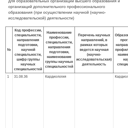
для образовательных организаций высшего образования и
организаций дополнительного профессионального
образования (при осуществлении научной (научно-
исследовательской) деятельности)
Код профессии,
Наименование
специальности,
Перечень научных
Образо
профессии,
направления
направлений, в
про
специальности,
подготовки,
рамках которых
направ
направления
№
научной
ведется научная
профил
подготовки,
специальности,
(научно-
наиме
наименование
шифр группы
исследовательская)
на
группы научных
научных
деятельность
специ
специальностей
специальностей
1
31.08.36
Кардиология
Кардио