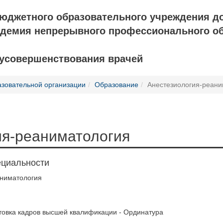
бюджетного образовательного учреждения д
адемия непрерывного профессионального о
 усовершенствования врачей
азовательной организации
Образование
Анестезиология-реани
ия-реаниматология
ециальности
аниматология
товка кадров высшей квалификации - Ординатура