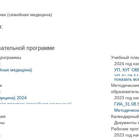
ики (семейная медицина)
:
вательной программе
программы
Учебный пла
:
2024 год на
йная медицина)
УП, КУГ ОВ
УП 31.08.5
показать вс
йная медицина)
2023 год на
к
Методически
УП, КУГ ОВ
:
образователь
УП 31.08.5
дицина) 2024
2023 год на
2022 год на
ная практика (семейная медицина)
ГИА_31.08.
31.08.54 О
:
Методическ
ния
дицина) 2024
Календарный
ная практика (семейная медицина)
ны
Документы 
Рабочие про
:
2023 год на