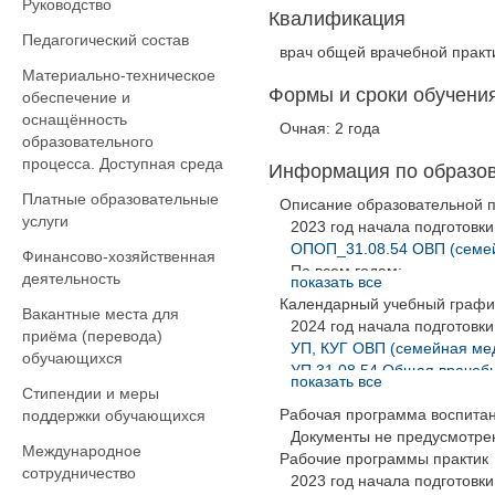
Руководство
Квалификация
Педагогический состав
врач общей врачебной практ
Материально-техническое
Формы и сроки обучения
обеспечение и
оснащённость
Очная: 2 года
образовательного
процесса. Доступная среда
Информация по образо
Платные образовательные
Описание образовательной 
услуги
2023 год начала подготовки
ОПОП_31.08.54 ОВП (семе
Финансово-хозяйственная
По всем годам:
деятельность
показать все
ОПОП 31.08.54_ОВП (семе
Календарный учебный графи
Вакантные места для
2024 год начала подготовки
приёма (перевода)
УП, КУГ ОВП (семейная ме
обучающихся
УП 31.08.54 Общая врачеб
показать все
2023 год начала подготовки
Стипендии и меры
Рабочая программа воспита
УП, КУГ ОВП (семейная ме
поддержки обучающихся
УП 31.08.54 Общая врачеб
Документы не предусмотре
Международное
Рабочие программы практик
сотрудничество
2023 год начала подготовки