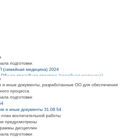
н
чала подготовки:
П (семейная медицина) 2024
4 Общая врачебная практика (семейная медицина)
е
чала подготовки:
е и иные документы, разработанные ОО для обеспечения
П (семейная медицина) 2024
ного процесса
4 Общая врачебная практика (семейная медицина)
чала подготовки:
чала подготовки:
54
ВП_2022_ординатура
ие и иные документы 31.08.54
 план воспитательной работы
не предусмотрены
граммы дисциплин
чала подготовки: