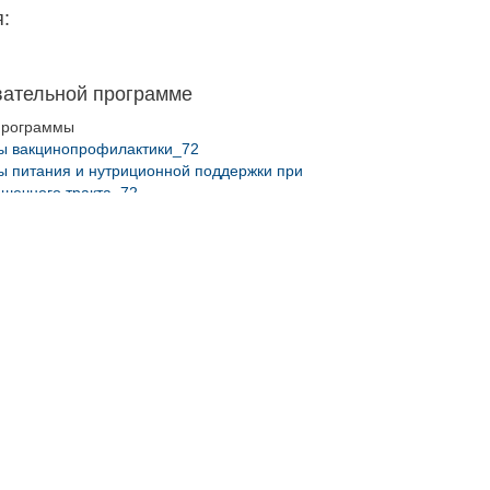
:
вательной программе
программы
ы вакцинопрофилактики_72
ы питания и нутриционной поддержки при
ишечного тракта_72