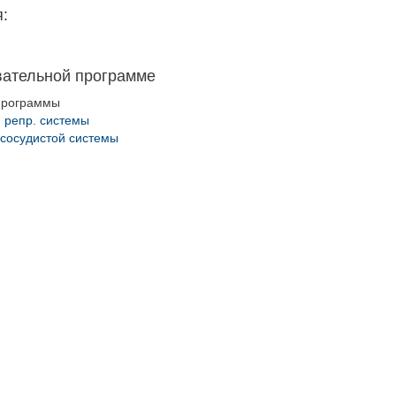
:
вательной программе
программы
 репр. системы
сосудистой системы