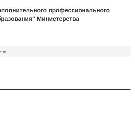
ополнительного профессионального
бразования" Министерства
мия