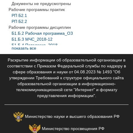
Документы не предусмотрены
Рабочие программы практик
РП Б2.1
РП Б2.2
Рабочие программы дисциплин
Б1.Б.2 Рабочая программа_ОЗ
Б1.Б.3 МЧС_2018-12
Б1.Б.4 Патология_2018
показать все
Б1.Б.5_Педагогика_2018
Б1.В.ОД.1 Реабилитация2018-12
Раскрытие информации об образовательной организации в
Б1.В.ОД.2 Острые и неотл состояния
соответствии с Приказом Федеральной службы по надзору в
Б1.В.ОД.3 ЭВН_12
сфере образования и науки от 04.08.2023 № 1493 "Об
Б1.Б.1 психиатрия-наркология
утверждении Требований к структуре официального сайта
Б1.В.ДВ.1.1
образовательной организации в информационно-
Б1.В.ДВ.1.2
телекоммуникационной сети "Интернет" и формату
представления информации".
Министерство науки и высшего образования РФ
Министерство просвещения РФ