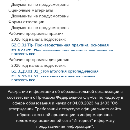
Документы не предусмотрены
Оценочные материалы
Документы не предусмотрены
Формы аттестации
Документы не предусмотрены
Рабочие программы практик
2026 год начала подготовки:
Б2.О.01(П)- Производственная практика_основная
Б2.В.01(П)_Производственная практика вариативная
показать все
Рабочие программы дисциплин
2026 год начала подготовки:
Б1.В.ДЭ.01.01_стоматология ортопедическая
Б1.В.ДЭ.01.02_стоматология хирургическая
показать все
РП_Б1.О.01_РП_Стоматология общей практики
Б1.О.0.2 ОЗ и ОЗ
Раскрытие информации об образовательной организации в
Б.1О.0.3 Гигиена и эпидемиология
соответствии с Приказом Федеральной службы по надзору в
Б1.О.0.4 Микробиология
сфере образования и науки от 04.08.2023 № 1493 "Об
Б1.О.0.5 Педагогика
утверждении Требований к структуре официального сайта
Б1.О.0.6. Мед реабилитация
образовательной организации в информационно-
Б1.О.0.7 Острые и неотл сост
телекоммуникационной сети "Интернет" и формату
Б1.О.0.8 ЭВН и КК
представления информации".
Б1.О.0.9 ИКТ и ИБ