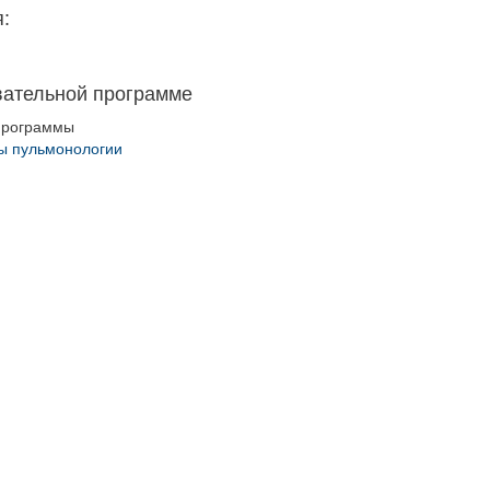
:
вательной программе
программы
ы пульмонологии