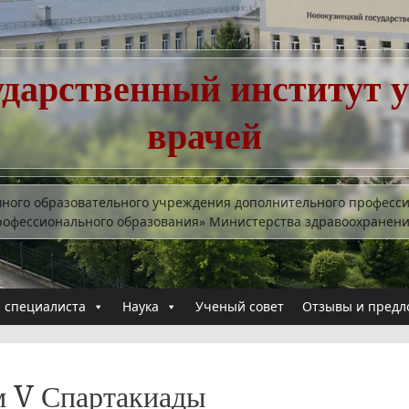
ударственный институт 
врачей
много образовательного учреждения дополнительного професс
рофессионального образования» Министерства здравоохранен
 специалиста
Наука
Ученый совет
Отзывы и предл
м V Спартакиады