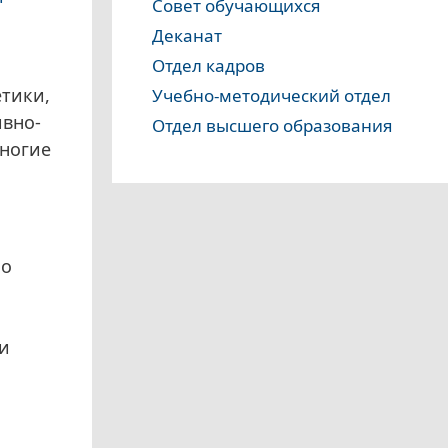
Совет обучающихся
Деканат
Отдел кадров
етики,
Учебно-методический отдел
ивно-
Отдел высшего образования
многие
 о
ии