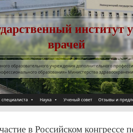
ударственный институт 
врачей
много образовательного учреждения дополнительного професс
рофессионального образования» Министерства здравоохранен
 специалиста
Наука
Ученый совет
Отзывы и предл
частие в Российском конгрессе п