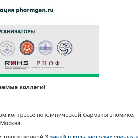
аемые коллеги!
ом конгрессе по клинической фармакогеномике,
 Москва.
ем традиционной
Зимней школы молодых ученых 