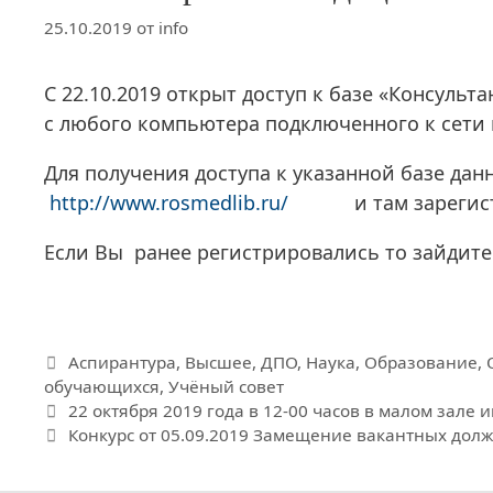
25.10.2019
от
info
C 22.10.2019 открыт доступ к базе «Консуль
с любого компьютера подключенного к сети 
Для получения доступа к указанной базе д
http://www.rosmedlib.ru/
и там зарегистр
Если Вы ранее регистрировались то зайдите
Рубрики
Аспирантура
,
Высшее
,
ДПО
,
Наука
,
Образование
,
обучающихся
,
Учёный совет
22 октября 2019 года в 12-00 часов в малом зале 
Конкурс от 05.09.2019 Замещение вакантных дол