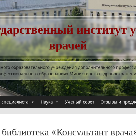
ударственный институт 
врачей
много образовательного учреждения дополнительного професс
рофессионального образования» Министерства здравоохранен
 специалиста
Наука
Ученый совет
Отзывы и предл
 библиотека «Консультант врача