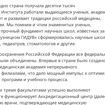
дно страна получала десятки тысяч
 Института работали выдающиеся ученые, акаде
ет и развивает традиции российской медицины,
и. Мы помним и чтим знаменитых ученых,
прочный фундамент научных школ, известных за
окузнецком ГИДУВ» сформировались научные шко
 педиатров, стоматологов и другие.
воохранения Российской Федерации все федерал
ыли объединены. Впервые в стране было создан
медицинская академия непрерывного
 филиалами, что дало мощный импульс к оптим
 программ и учебного процесса.
ых тремя факультетами успешно выполняют
те функционирует Аккредитационный центр (дале
цию врачи, подтверждающие медицинскую