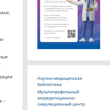
мики,
лы
ьные
о
изации
Научно-медицинская
библиотека
Мультипрофильный
аккредитационно-
е –
симуляционный центр