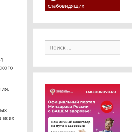
слабовидящих
Поиск:
51
ского
тия,
ных
а всех