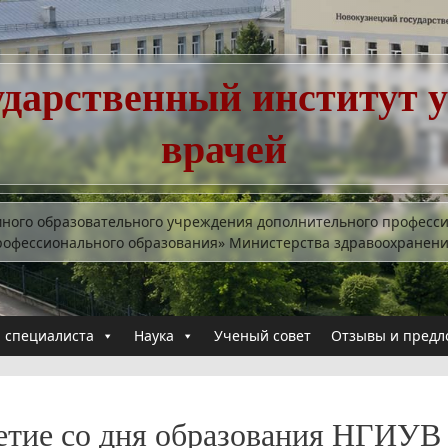
ударственный институт 
врачей
много образовательного учреждения дополнительного професс
рофессионального образования» Министерства здравоохранен
 специалиста
Наука
Ученый совет
Отзывы и предл
етие со дня образования НГИУВ