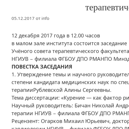
терапевтич
05.12.2017
от
info
12 декабря 2017 года в 12.00 часов
в малом зале института состоится заседание
Учёного совета терапевтического факультет
НГИУВ − филиала ФГБОУ ДПО РМАНПО Минзд
ПОВЕСТКА ЗАСЕДАНИЯ
1. Утверждение темы и научного руководите
степени кандидата медицинских наук по спец
терапииРублевской Алины Сергеевны.
Тема диссертации: «Курение — как фактор р
Научный руководитель: Бичан Николай Андр
терапии НГИУВ − филиала ФГБОУ ДПО РМАН
Рецензент: Огарков Михаил Юрьевич, докто
кардиологии НГИУВ − филиала ФГБОУ ДПО 