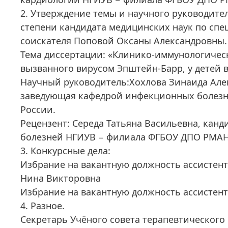
2. Утверждение темы и научного руководите
степени кандидата медицинских наук по спе
соискателя Поповой Оксаны Александровны.
Тема диссертации: «Клинико-иммунологичес
вызванного вирусом Эпштейн-Барр, у детей в
Научный руководитель:Хохлова Зинаида Алек
заведующая кафедрой инфекционных болез
России.
Рецензент: Середа Татьяна Васильевна, кан
болезней НГИУВ − филиала ФГБОУ ДПО РМАН
3. Конкурсные дела:
Избрание на вакантную должность ассисте
Нина Викторовна
Избрание на вакантную должность ассистент
4. Разное.
Секретарь Учёного совета терапевтическог