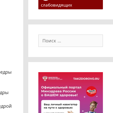
слабовидящих
Поиск:
федры
едры
едрой