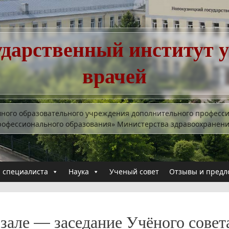
ударственный институт 
врачей
много образовательного учреждения дополнительного професс
рофессионального образования» Министерства здравоохранен
 специалиста
Наука
Ученый совет
Отзывы и предл
 зале — заседание Учёного совет