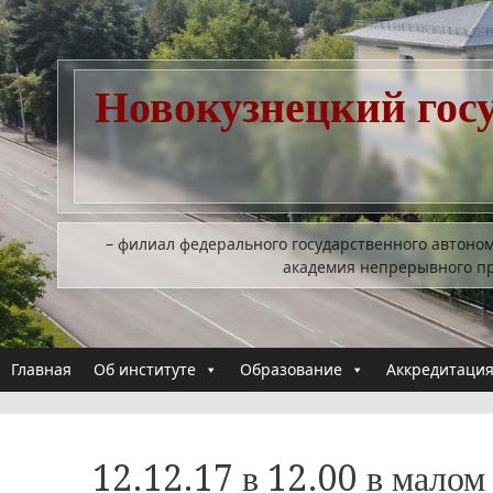
Перейти
к
содержимому
Новокузнецкий гос
– филиал федерального государственного автоно
академия непрерывного п
Главная
Об институте
Образование
Аккредитация
12.12.17 в 12.00 в малом