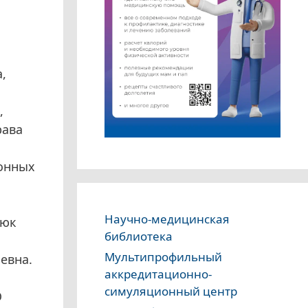
,
,
рава
ионных
Научно-медицинская
люк
библиотека
Мультипрофильный
евна.
аккредитационно-
симуляционный центр
О