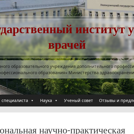
ударственный институт 
врачей
много образовательного учреждения дополнительного професс
рофессионального образования» Министерства здравоохранен
 специалиста
Наука
Ученый совет
Отзывы и предл
ональная научно-практическая