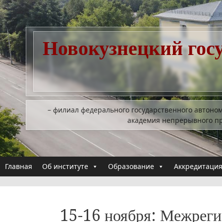
Перейти
к
содержимому
Новокузнецкий гос
– филиал федерального государственного автоно
академия непрерывного п
Главная
Об институте
Образование
Аккредитация
15-16 ноября: Межреги