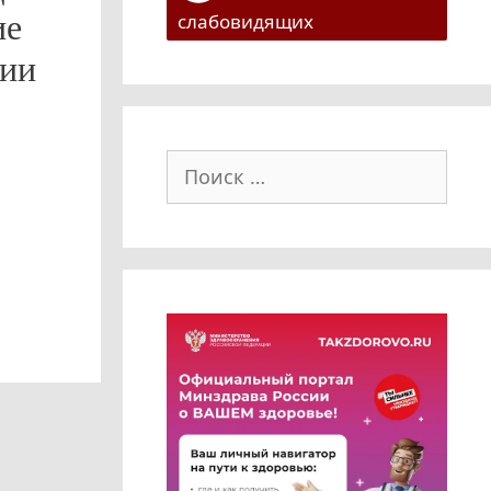
ие
слабовидящих
гии
Поиск: