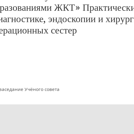
бразованиями ЖКТ» Практическ
иагностике, эндоскопии и хирур
ерационных сестер
я заседание Учёного совета