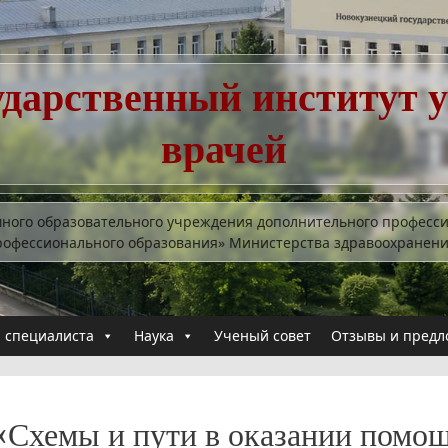
ударственный институт 
врачей
много образовательного учреждения дополнительного професс
рофессионального образования» Министерства здравоохранен
 специалиста
Наука
Ученый совет
Отзывы и предл
«Схемы и пути в оказании помо