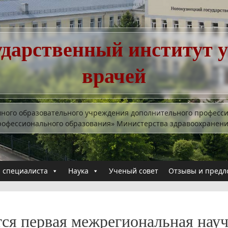
ударственный институт 
врачей
много образовательного учреждения дополнительного професс
рофессионального образования» Министерства здравоохранен
 специалиста
Наука
Ученый совет
Отзывы и предл
тся первая межрегиональная науч