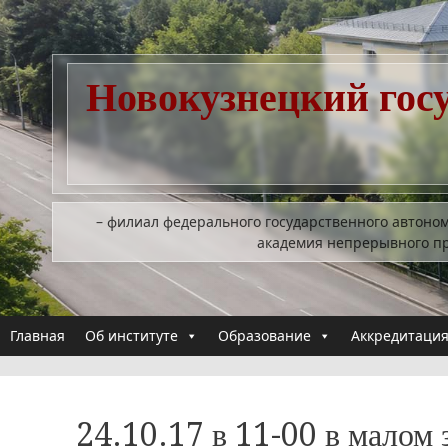
Перейти
к
содержимому
Новокузнецкий гос
– филиал федерального государственного автоно
академия непрерывного п
Главная
Об институте
Образование
Аккредитация
24.10.17 в 11-00 в малом