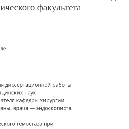
гического факультета
але
ля диссертационной работы
ицинских наук
скателя кафедры хирургии,
вны, врача — эндоскописта
еского гемостаза при