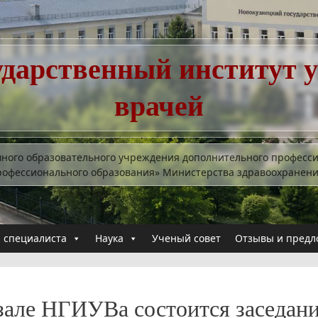
ударственный институт 
врачей
много образовательного учреждения дополнительного професс
рофессионального образования» Министерства здравоохранен
 специалиста
Наука
Ученый совет
Отзывы и предл
 зале НГИУВа состоится заседан