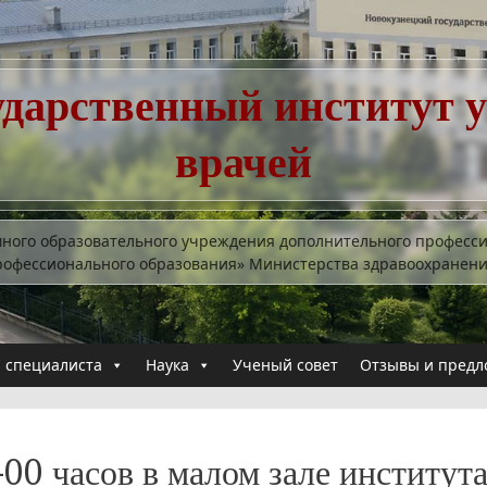
ударственный институт 
врачей
много образовательного учреждения дополнительного професс
рофессионального образования» Министерства здравоохранен
 специалиста
Наука
Ученый совет
Отзывы и предл
-00 часов в малом зале институт