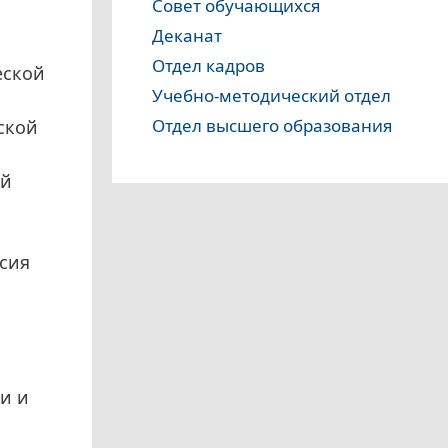
Совет обучающихся
Деканат
Отдел кадров
еской
Учебно-методический отдел
Отдел высшего образования
ской
ий
асия
и и