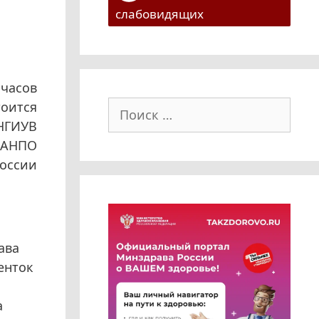
слабовидящих
 часов
Поиск:
тоится
 НГИУВ
МАНПО
оссии
ава
енток
а