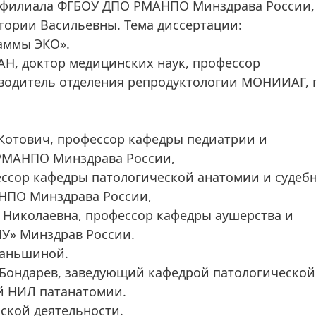
– филиала ФГБОУ ДПО РМАНПО Минздрава России,
тории Васильевны. Тема диссертации:
аммы ЭКО».
АН, доктор медицинских наук, профессор
водитель отделения репродуктологии МОНИИАГ, г
 Котович, профессор кафедры педиатрии и
РМАНПО Минздрава России,
фессор кафедры патологической анатомии и судеб
НПО Минздрава России,
 Николаевна, профессор кафедры аушерства и
У» Минздрав России.
Каньшиной.
 Бондарев, заведующий кафедрой патологической
й НИЛ патанатомии.
ьской деятельности.