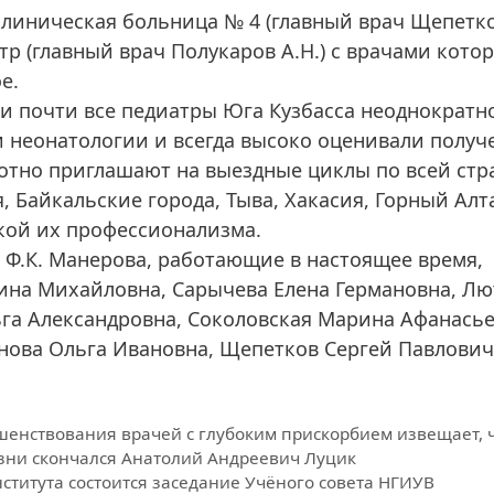
клиническая больница № 4 (главный врач Щепетк
тр (главный врач Полукаров А.Н.) с врачами кото
е.
и почти все педиатры Юга Кузбасса неоднократн
и неонатологии и всегда высоко оценивали полу
хотно приглашают на выездные циклы по всей стр
, Байкальские города, Тыва, Хакасия, Горный Алт
нкой их профессионализма.
 Ф.К. Манерова, работающие в настоящее время,
ина Михайловна, Сарычева Елена Германовна, Л
га Александровна, Соколовская Марина Афанасье
нова Ольга Ивановна, Щепетков Сергей Павлович
шенствования врачей с глубоким прискорбием извещает, ч
лезни скончался Анатолий Андреевич Луцик
института состоится заседание Учёного совета НГИУВ