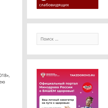
слабовидящих
Поиск:
018»,
лею