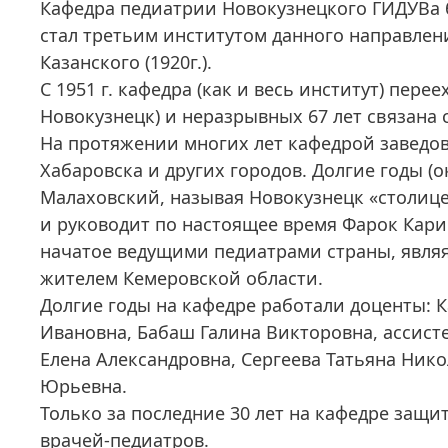
Кафедра педиатрии Новокузнецкого ГИДУВа б
стал третьим институтом данного направления
Казанского (1920г.).
С 1951 г. кафедра (как и весь институт) переех
Новокузнецк) и неразрывных 67 лет связана 
На протяжении многих лет кафедрой заведов
Хабаровска и других городов. Долгие годы (
Малаховский, называя Новокузнецк «столице
и руководит по настоящее время Фарок Кар
начатое ведущими педиатрами страны, явля
жителем Кемеровской области.
Долгие годы на кафедре работали доценты: 
Ивановна, Бабаш Галина Викторовна, ассис
Елена Александровна, Сергеева Татьяна Ник
Юрьевна.
Только за последние 30 лет на кафедре защи
врачей-педиатров.