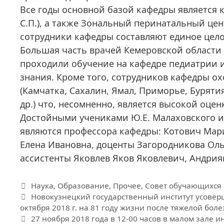
Все годы основной базой кафедры является 
С.П.), а также Зональный перинатальный цен
сотрудники кафедры составляют единое цело
Большая часть врачей Кемеровской области 
проходили обучение на кафедре педиатрии 
знания. Кроме того, сотрудников кафедры о
(Камчатка, Сахалин, Ямал, Приморье, Бурятия
др.) что, несомненно, является высокой оце
Достойными учениками Ю.Е. Малаховского и
являются профессора кафедры: Котович Мар
Елена Ивановна, доценты Загородникова Оль
ассистенты Яковлев Яков Яковлевич, Андрия
Рубрики
Наука
,
Образование
,
Прочее
,
Совет обучающихся
Новокузнецкий государственный институт усовер
октября 2018 г. на 81 году жизни после тяжелой бо
27 ноября 2018 года в 12-00 часов в малом зале 