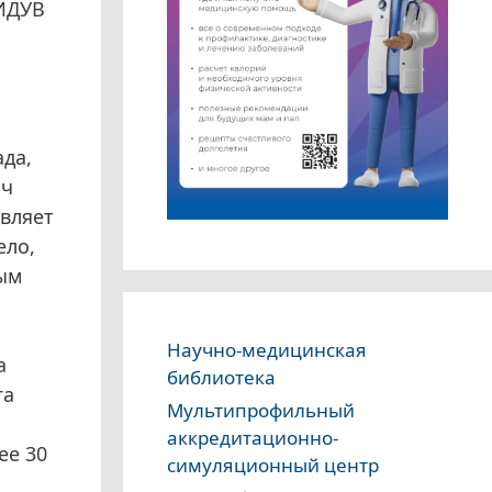
ГИДУВ
да,
ич
авляет
ело,
ым
Научно-медицинская
а
библиотека
га
Мультипрофильный
аккредитационно-
ее 30
симуляционный центр