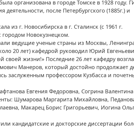
ыла организована в городе Томске в 1928 году. 
 деятельности, после Петербургского (1885г.) и
ала из г. Новосибирска в г. Сталинск (с 1961 г.
с городом Новокузнецком.
али ведущие ученые страны из Москвы, Ленингра
около 20 лет) кафедрой руководил Юрий Евгеньев
й своей жизни!» Последние 26 лет кафедру возгл
имович Манеров, который достойно продолжает д
ясь заслуженным профессором Кузбасса и почетн
Кафтанова Евгения Федоровна, Согрина Валентина
тенты: Шумарова Маргарита Михайловна, Педанов
олаевна, Макарец Борис Григорьевич, Иогина Оль
тили кандидатские и докторские диссертации бол