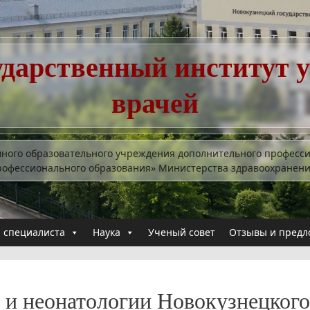
ударственный институт 
врачей
много образовательного учреждения дополнительного професс
рофессионального образования» Министерства здравоохранен
 специалиста
Наука
Ученый совет
Отзывы и предл
и и неонатологии Новокузнецкого