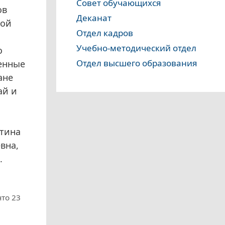
Совет обучающихся
ов
Деканат
рой
Отдел кадров
Учебно-методический отдел
о
Отдел высшего образования
ченные
ане
ай и
ютина
вна,
.
то 23