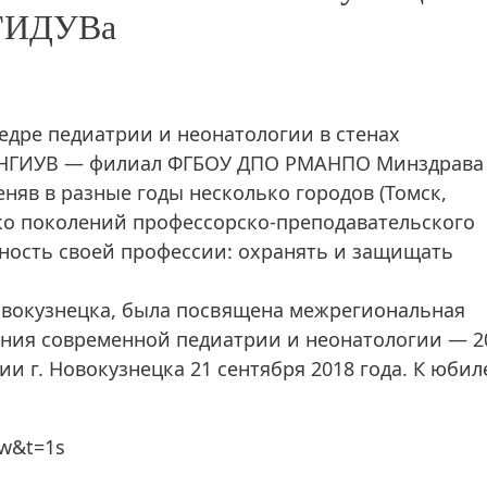
ГИДУВа
федре педиатрии и неонатологии в стенах
я НГИУВ — филиал ФГБОУ ДПО РМАНПО Минздрава
няв в разные годы несколько городов (Томск,
ко поколений профессорско-преподавательского
нность своей профессии: охранять и защищать
Новокузнецка, была посвящена межрегиональная
ния современной педиатрии и неонатологии — 2
и г. Новокузнецка 21 сентября 2018 года. К юби
Mw&t=1s