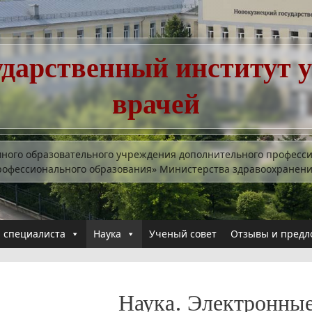
ударственный институт 
врачей
много образовательного учреждения дополнительного професс
рофессионального образования» Министерства здравоохранен
 специалиста
Наука
Ученый совет
Отзывы и предл
Наука. Электронны