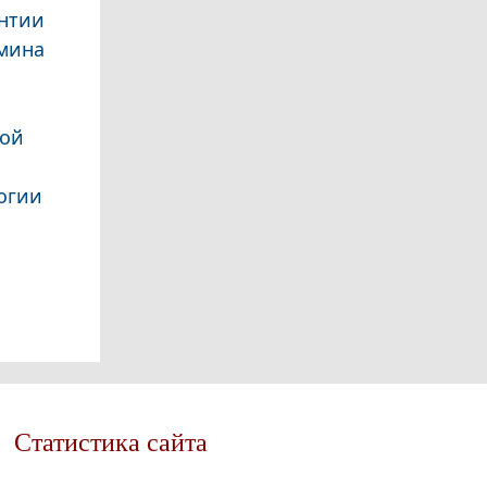
онтии
имина
кой
огии
Статистика сайта