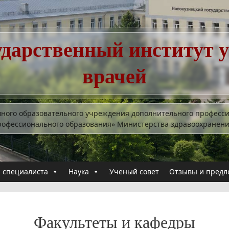
ударственный институт 
врачей
много образовательного учреждения дополнительного професс
рофессионального образования» Министерства здравоохранен
 специалиста
Наука
Ученый совет
Отзывы и предл
Факультеты и кафедры