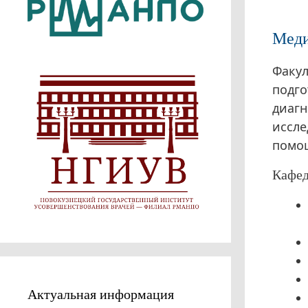
Меди
Факул
подго
диагн
иссле
помо
Кафед
Актуальная информация