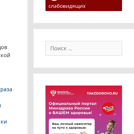
слабовидящих
Поиск:
дов
ской
браза
и
ики