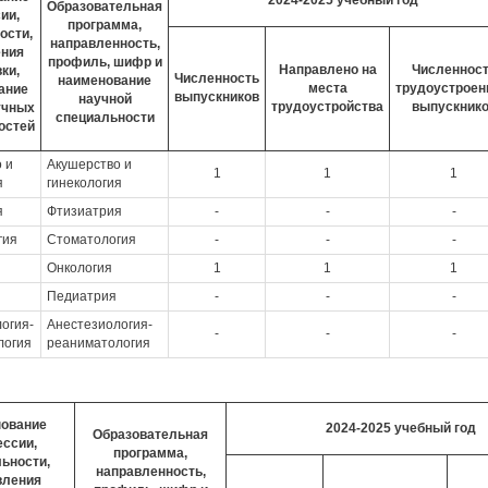
2024-2025 учебный год
Образовательная
ии,
программа,
ости,
направленность,
ения
профиль, шифр и
Направлено на
Численнос
ки,
Численность
наименование
места
трудоустрое
ание
выпускников
научной
трудоустройства
выпускник
учных
специальности
остей
 и
Акушерство и
1
1
1
я
гинекология
я
Фтизиатрия
-
-
-
гия
Стоматология
-
-
-
Онкология
1
1
1
Педиатрия
-
-
-
огия-
Анестезиология-
-
-
-
логия
реаниматология
ование
2024-2025 учебный год
Образовательная
ссии,
программа,
ьности,
направленность,
вления