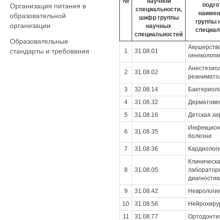
№
научной
подго
Организация питания в
специальности,
наимен
образовательной
шифр группы
группы 
организации
научных
специал
специальностей
Образовательные
Акушерство
стандарты и требования
1
31.08.01
гинекологи
Анестезиол
2
31.08.02
реанимато
3
32.08.14
Бактериол
4
31.08.32
Дерматове
5
31.08.16
Детская хи
Инфекцио
6
31.08.35
болезни
7
31.08.36
Кардиолог
Клиническ
8
31.08.05
лаборатор
диагностик
9
31.08.42
Неврологи
10
31.08.56
Нейрохиру
11
31.08.77
Ортодонти