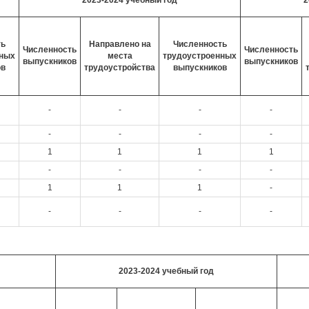
2023-2024 учебный год
2
ть
Направлено на
Численность
Численность
Численность
нных
места
трудоустроенных
выпускников
выпускников
ов
трудоустройства
выпускников
-
-
-
-
-
-
-
-
1
1
1
1
-
-
-
-
1
1
1
-
-
-
-
-
2023-2024 учебный год