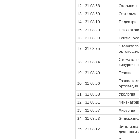
12
31.08.58
Оторинола
13
31.08.59
Офтальмол
14
31.08.19
Педиатрия
15
31.08.20
Психиатри
16
31.08.09
Рентгеноло
Стоматоло
17
31.08.75
ортопедич
Стоматоло
18
31.08.74
хирургичес
19
31.08.49
Терапия
Травматоло
20
31.08.66
ортопедия
21
31.08.68
Урология
22
31.08.51
Фтизиатри
23
31.08.67
Хирургия
24
31.08.53
Эндокрино
функциона
25
31.08.12
диагностик