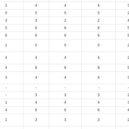
1
4
4
4
0
5
5
5
3
3
2
2
5
6
6
6
6
6
6
6
1
5
5
5
4
4
4
4
4
8
8
8
3
4
4
4
-
-
-
-
-
-
3
3
3
1
4
4
4
4
6
6
6
1
3
3
3