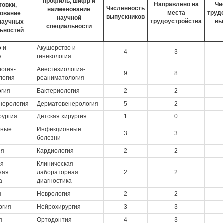
профиль, шифр и
Направлено на
Чи
товки,
Численность
наименование
места
труд
ование
выпускников
научной
трудоустройства
вы
научных
специальности
ьностей
 и
Акушерство и
4
3
я
гинекология
огия-
Анестезиология-
9
8
логия
реаниматология
огия
Бактериология
2
2
нерология
Дерматовенерология
5
2
рургия
Детская хирургия
1
0
нные
Инфекционные
3
3
болезни
ия
Кардиология
2
2
ая
Клиническая
ная
лабораторная
2
2
а
диагностика
я
Неврология
2
2
ргия
Нейрохирургия
3
3
я
Ортодонтия
4
3