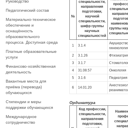
Руководство
специальности,
професс
направления
специальн
Педагогический состав
подготовки,
направл
№
научной
подготов
Материально-техническое
специальности,
наименов
обеспечение и
шифр группы
группы на
оснащённость
научных
специальн
специальностей
образовательного
процесса. Доступная среда
Акушерство
1
3.1.4
гинекологи
Платные образовательные
2
3.1.26
Фтизиатри
услуги
3
3.1.7
Стоматоло
Финансово-хозяйственная
4
31.08.57
Онкология
деятельность
5
3.1.6
Педиатрия
Вакантные места для
Анестезиол
приёма (перевода)
6
14.01.20
реанимато
обучающихся
Стипендии и меры
Ординатура
поддержки обучающихся
Код профессии,
Наимен
специальности,
Международное
профе
направления
специал
сотрудничество
подготовки,
напра