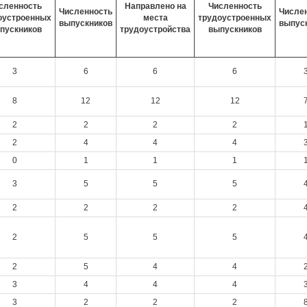
сленность
Направлено на
Численность
Численность
Числе
оустроенных
места
трудоустроенных
выпускников
выпус
пускников
трудоустройства
выпускников
3
6
6
6
8
12
12
12
2
2
2
2
2
4
4
4
0
1
1
1
3
5
5
5
2
2
2
2
2
5
5
5
2
5
4
4
3
4
4
4
3
2
2
2