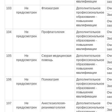
квалификации
зао
103
Не
Фтизиатрия
Дополнительное
Оч
предусмотрен
профессиональное
За
образование -
повышение
Очн
квалификации
зао
104
Не
Профпатология
Дополнительное
Оч
предусмотрен
профессиональное
За
образование -
повышение
Очн
квалификации
зао
105
Не
Скорая медицинская
Дополнительное
Оч
предусмотрен
помощь
профессиональное
За
образование -
повышение
Очн
квалификации
зао
106
Не
Психиатрия
Дополнительное
Оч
предусмотрен
профессиональное
За
образование -
повышение
Очн
квалификации
зао
107
Не
Анестезиология-
Дополнительное
Оч
предусмотрен
реаниматология
профессиональное
За
образование -