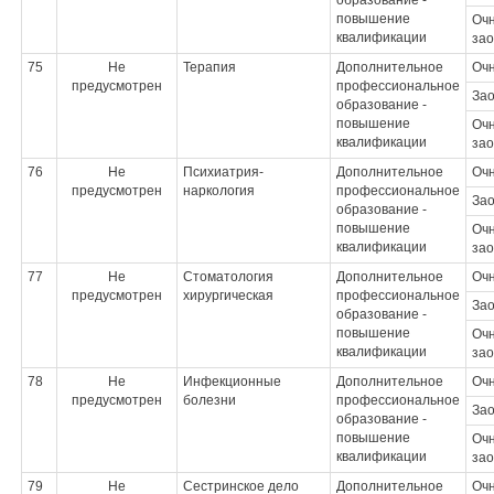
образование -
повышение
Очн
квалификации
зао
75
Не
Терапия
Дополнительное
Оч
предусмотрен
профессиональное
За
образование -
повышение
Очн
квалификации
зао
76
Не
Психиатрия-
Дополнительное
Оч
предусмотрен
наркология
профессиональное
За
образование -
повышение
Очн
квалификации
зао
77
Не
Стоматология
Дополнительное
Оч
предусмотрен
хирургическая
профессиональное
За
образование -
повышение
Очн
квалификации
зао
78
Не
Инфекционные
Дополнительное
Оч
предусмотрен
болезни
профессиональное
За
образование -
повышение
Очн
квалификации
зао
79
Не
Сестринское дело
Дополнительное
Оч