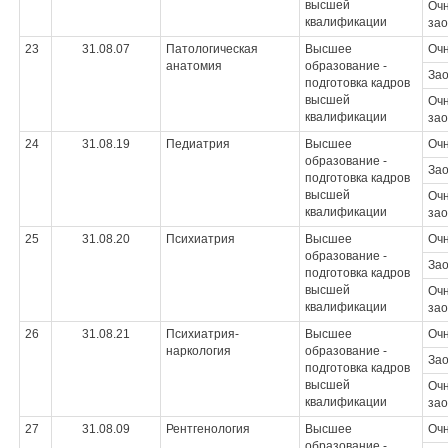
высшей
Очн
квалификации
зао
23
31.08.07
Патологическая
Высшее
Оч
анатомия
образование -
За
подготовка кадров
высшей
Очн
квалификации
зао
24
31.08.19
Педиатрия
Высшее
Оч
образование -
За
подготовка кадров
высшей
Очн
квалификации
зао
25
31.08.20
Психиатрия
Высшее
Оч
образование -
За
подготовка кадров
высшей
Очн
квалификации
зао
26
31.08.21
Психиатрия-
Высшее
Оч
наркология
образование -
За
подготовка кадров
высшей
Очн
квалификации
зао
27
31.08.09
Рентгенология
Высшее
Оч
образование -