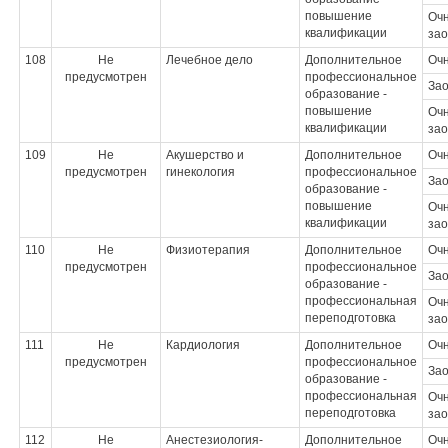
повышение
Очн
квалификации
зао
108
Не
Лечебное дело
Дополнительное
Оч
предусмотрен
профессиональное
За
образование -
повышение
Очн
квалификации
зао
109
Не
Акушерство и
Дополнительное
Оч
предусмотрен
гинекология
профессиональное
За
образование -
повышение
Очн
квалификации
зао
110
Не
Физиотерапия
Дополнительное
Оч
предусмотрен
профессиональное
За
образование -
профессиональная
Очн
переподготовка
зао
111
Не
Кардиология
Дополнительное
Оч
предусмотрен
профессиональное
За
образование -
профессиональная
Очн
переподготовка
зао
112
Не
Анестезиология-
Дополнительное
Оч