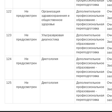
профессиональная
Очн
переподготовка
зао
122
Не
Организация
Дополнительное
Оч
предусмотрен
здравоохранения и
профессиональное
За
общественное
образование -
здоровье
профессиональная
Очн
переподготовка
зао
123
Не
Ультразвуковая
Дополнительное
Оч
предусмотрен
диагностика
профессиональное
За
образование -
профессиональная
Очн
переподготовка
зао
124
Не
Диетология
Дополнительное
Оч
предусмотрен
профессиональное
За
образование -
профессиональная
Очн
переподготовка
зао
125
Не
Диетология
Дополнительное
Оч
предусмотрен
профессиональное
За
образование -
профессиональная
Очн
переподготовка
зао