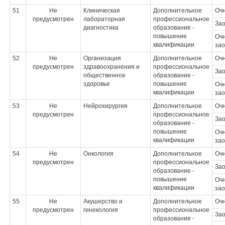
51
Не
Клиническая
Дополнительное
Оч
предусмотрен
лабораторная
профессиональное
За
диагностика
образование -
повышение
Очн
квалификации
зао
52
Не
Организация
Дополнительное
Оч
предусмотрен
здравоохранения и
профессиональное
За
общественное
образование -
здоровье
повышение
Очн
квалификации
зао
53
Не
Нейрохирургия
Дополнительное
Оч
предусмотрен
профессиональное
За
образование -
повышение
Очн
квалификации
зао
54
Не
Онкология
Дополнительное
Оч
предусмотрен
профессиональное
За
образование -
повышение
Очн
квалификации
зао
55
Не
Акушерство и
Дополнительное
Оч
предусмотрен
гинекология
профессиональное
За
образование -