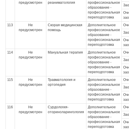
предусмотрен
реаниматология
профессиональное
За
образование -
профессиональная
Очн
переподготовка
зао
113
Не
Скорая медицинская
Дополнительное
Оч
предусмотрен
помощь
профессиональное
За
образование -
профессиональная
Очн
переподготовка
зао
114
Не
Мануальная терапия
Дополнительное
Оч
предусмотрен
профессиональное
За
образование -
профессиональная
Очн
переподготовка
зао
115
Не
Травматология и
Дополнительное
Оч
предусмотрен
ортопедия
профессиональное
За
образование -
профессиональная
Очн
переподготовка
зао
116
Не
Сурдология-
Дополнительное
Оч
предусмотрен
оториноларингология
профессиональное
За
образование -
профессиональная
Очн
переподготовка
зао