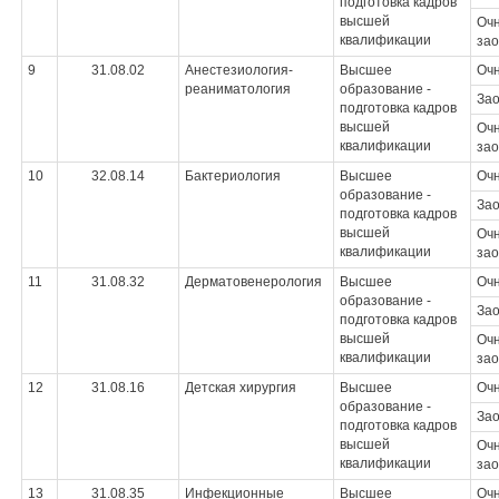
подготовка кадров
высшей
Очн
квалификации
зао
9
31.08.02
Анестезиология-
Высшее
Оч
реаниматология
образование -
За
подготовка кадров
высшей
Очн
квалификации
зао
10
32.08.14
Бактериология
Высшее
Оч
образование -
За
подготовка кадров
высшей
Очн
квалификации
зао
11
31.08.32
Дерматовенерология
Высшее
Оч
образование -
За
подготовка кадров
высшей
Очн
квалификации
зао
12
31.08.16
Детская хирургия
Высшее
Оч
образование -
За
подготовка кадров
высшей
Очн
квалификации
зао
13
31.08.35
Инфекционные
Высшее
Оч