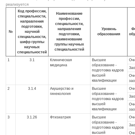
реализуется
Код профессии,
Наименование
специальности,
профессии,
направления
специальности,
подготовки,
направления
Уровень
Ф
№
научной
подготовки,
образования
об
специальности,
наименование
шифр группы
группы научных
научных
специальностей
специальностей
1
3.1
Клиническая
Высшее
Оч
медицина
образование -
За
подготовка кадров
высшей
Очн
квалификации
зао
2
3.1.4
Акушерство и
Высшее
Оч
гинекология
образование -
За
подготовка кадров
высшей
Очн
квалификации
зао
3
3.1.26
Фтизиатрия
Высшее
Оч
образование -
За
подготовка кадров
высшей
Очн