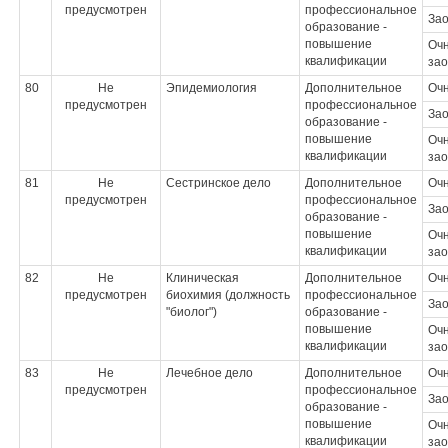
предусмотрен
профессиональное
За
образование -
повышение
Очн
квалификации
зао
80
Не
Эпидемиология
Дополнительное
Оч
предусмотрен
профессиональное
За
образование -
повышение
Очн
квалификации
зао
81
Не
Сестринское дело
Дополнительное
Оч
предусмотрен
профессиональное
За
образование -
повышение
Очн
квалификации
зао
82
Не
Клиническая
Дополнительное
Оч
предусмотрен
биохимия (должность
профессиональное
За
"биолог")
образование -
повышение
Очн
квалификации
зао
83
Не
Лечебное дело
Дополнительное
Оч
предусмотрен
профессиональное
За
образование -
повышение
Очн
квалификации
зао