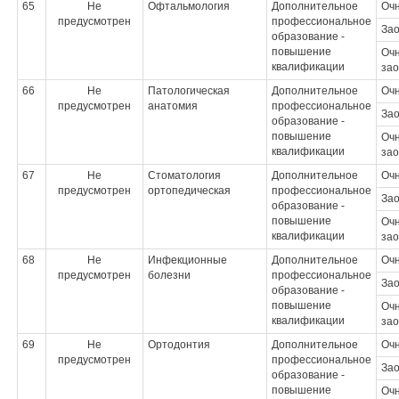
65
Не
Офтальмология
Дополнительное
Оч
предусмотрен
профессиональное
За
образование -
повышение
Очн
квалификации
зао
66
Не
Патологическая
Дополнительное
Оч
предусмотрен
анатомия
профессиональное
За
образование -
повышение
Очн
квалификации
зао
67
Не
Стоматология
Дополнительное
Оч
предусмотрен
ортопедическая
профессиональное
За
образование -
повышение
Очн
квалификации
зао
68
Не
Инфекционные
Дополнительное
Оч
предусмотрен
болезни
профессиональное
За
образование -
повышение
Очн
квалификации
зао
69
Не
Ортодонтия
Дополнительное
Оч
предусмотрен
профессиональное
За
образование -
повышение
Очн