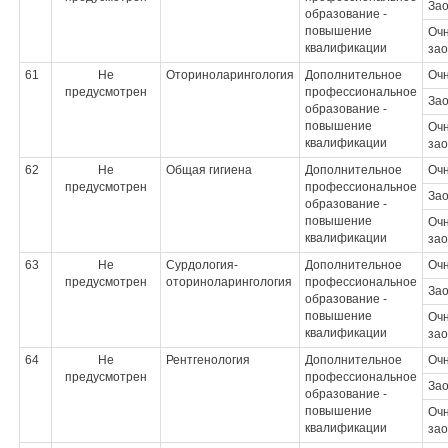
За
образование -
повышение
Очн
квалификации
зао
61
Не
Оториноларингология
Дополнительное
Оч
предусмотрен
профессиональное
За
образование -
повышение
Очн
квалификации
зао
62
Не
Общая гигиена
Дополнительное
Оч
предусмотрен
профессиональное
За
образование -
повышение
Очн
квалификации
зао
63
Не
Сурдология-
Дополнительное
Оч
предусмотрен
оториноларингология
профессиональное
За
образование -
повышение
Очн
квалификации
зао
64
Не
Рентгенология
Дополнительное
Оч
предусмотрен
профессиональное
За
образование -
повышение
Очн
квалификации
зао