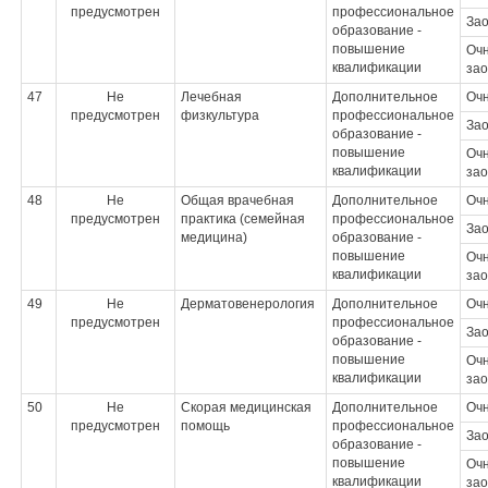
предусмотрен
профессиональное
За
образование -
повышение
Очн
квалификации
зао
47
Не
Лечебная
Дополнительное
Оч
предусмотрен
физкультура
профессиональное
За
образование -
повышение
Очн
квалификации
зао
48
Не
Общая врачебная
Дополнительное
Оч
предусмотрен
практика (семейная
профессиональное
За
медицина)
образование -
повышение
Очн
квалификации
зао
49
Не
Дерматовенерология
Дополнительное
Оч
предусмотрен
профессиональное
За
образование -
повышение
Очн
квалификации
зао
50
Не
Скорая медицинская
Дополнительное
Оч
предусмотрен
помощь
профессиональное
За
образование -
повышение
Очн
квалификации
зао