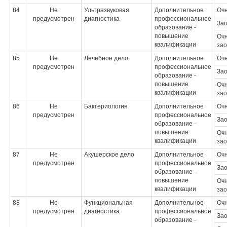
84
Не
Ультразвуковая
Дополнительное
Оч
предусмотрен
диагностика
профессиональное
За
образование -
повышение
Очн
квалификации
зао
85
Не
Лечебное дело
Дополнительное
Оч
предусмотрен
профессиональное
За
образование -
повышение
Очн
квалификации
зао
86
Не
Бактериология
Дополнительное
Оч
предусмотрен
профессиональное
За
образование -
повышение
Очн
квалификации
зао
87
Не
Акушерское дело
Дополнительное
Оч
предусмотрен
профессиональное
За
образование -
повышение
Очн
квалификации
зао
88
Не
Функциональная
Дополнительное
Оч
предусмотрен
диагностика
профессиональное
За
образование -