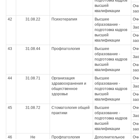
подготовка кадров
высшей
Очн
квалификации
зао
42
31.08.22
Психотерапия
Высшее
Оч
образование -
За
подготовка кадров
высшей
Очн
квалификации
зао
43
31.08.44
Профпатология
Высшее
Оч
образование -
За
подготовка кадров
высшей
Очн
квалификации
зао
44
31.08.71
Организация
Высшее
Оч
здравоохранения и
образование -
За
общественное
подготовка кадров
здоровье
высшей
Очн
квалификации
зао
45
31.08.72
Стоматология общей
Высшее
Оч
практики
образование -
За
подготовка кадров
высшей
Очн
квалификации
зао
46
Не
Профпатология
Дополнительное
Оч