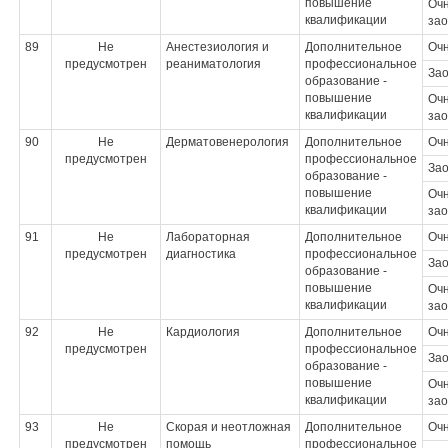
повышение
Очн
квалификации
зао
89
Не
Анестезиология и
Дополнительное
Оч
предусмотрен
реаниматология
профессиональное
За
образование -
повышение
Очн
квалификации
зао
90
Не
Дерматовенерология
Дополнительное
Оч
предусмотрен
профессиональное
За
образование -
повышение
Очн
квалификации
зао
91
Не
Лабораторная
Дополнительное
Оч
предусмотрен
диагностика
профессиональное
За
образование -
повышение
Очн
квалификации
зао
92
Не
Кардиология
Дополнительное
Оч
предусмотрен
профессиональное
За
образование -
повышение
Очн
квалификации
зао
93
Не
Скорая и неотложная
Дополнительное
Оч
предусмотрен
помощь
профессиональное