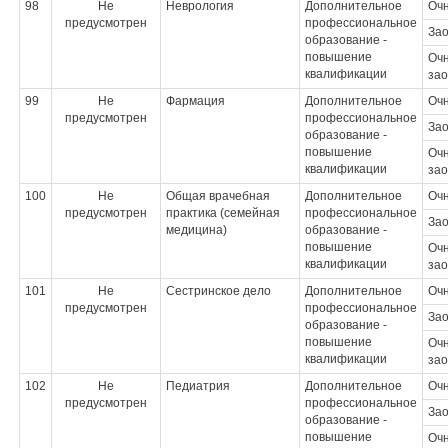
98
Не
Неврология
Дополнительное
Оч
предусмотрен
профессиональное
За
образование -
повышение
Очн
квалификации
зао
99
Не
Фармация
Дополнительное
Оч
предусмотрен
профессиональное
За
образование -
повышение
Очн
квалификации
зао
100
Не
Общая врачебная
Дополнительное
Оч
предусмотрен
практика (семейная
профессиональное
За
медицина)
образование -
повышение
Очн
квалификации
зао
101
Не
Сестринское дело
Дополнительное
Оч
предусмотрен
профессиональное
За
образование -
повышение
Очн
квалификации
зао
102
Не
Педиатрия
Дополнительное
Оч
предусмотрен
профессиональное
За
образование -
повышение
Очн