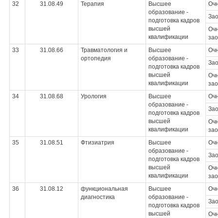
32
31.08.49
Терапия
Высшее
Оч
образование -
За
подготовка кадров
высшей
Очн
квалификации
зао
33
31.08.66
Травматология и
Высшее
Оч
ортопедия
образование -
За
подготовка кадров
высшей
Очн
квалификации
зао
34
31.08.68
Урология
Высшее
Оч
образование -
За
подготовка кадров
высшей
Очн
квалификации
зао
35
31.08.51
Фтизиатрия
Высшее
Оч
образование -
За
подготовка кадров
высшей
Очн
квалификации
зао
36
31.08.12
функциональная
Высшее
Оч
диагностика
образование -
За
подготовка кадров
высшей
Очн