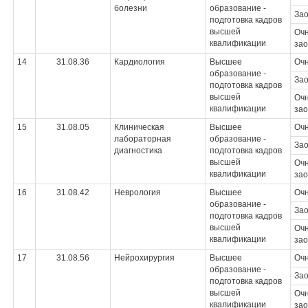
болезни
образование -
За
подготовка кадров
высшей
Очн
квалификации
зао
14
31.08.36
Кардиология
Высшее
Оч
образование -
За
подготовка кадров
высшей
Очн
квалификации
зао
15
31.08.05
Клиническая
Высшее
Оч
лабораторная
образование -
За
диагностика
подготовка кадров
высшей
Очн
квалификации
зао
16
31.08.42
Неврология
Высшее
Оч
образование -
За
подготовка кадров
высшей
Очн
квалификации
зао
17
31.08.56
Нейрохирургия
Высшее
Оч
образование -
За
подготовка кадров
высшей
Очн
квалификации
зао