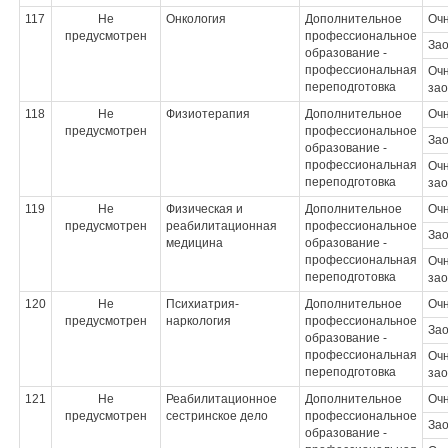
117
Не
Онкология
Дополнительное
Оч
предусмотрен
профессиональное
За
образование -
профессиональная
Очн
переподготовка
зао
118
Не
Физиотерапия
Дополнительное
Оч
предусмотрен
профессиональное
За
образование -
профессиональная
Очн
переподготовка
зао
119
Не
Физическая и
Дополнительное
Оч
предусмотрен
реабилитационная
профессиональное
За
медицина
образование -
профессиональная
Очн
переподготовка
зао
120
Не
Психиатрия-
Дополнительное
Оч
предусмотрен
наркология
профессиональное
За
образование -
профессиональная
Очн
переподготовка
зао
121
Не
Реабилитационное
Дополнительное
Оч
предусмотрен
сестринское дело
профессиональное
За
образование -