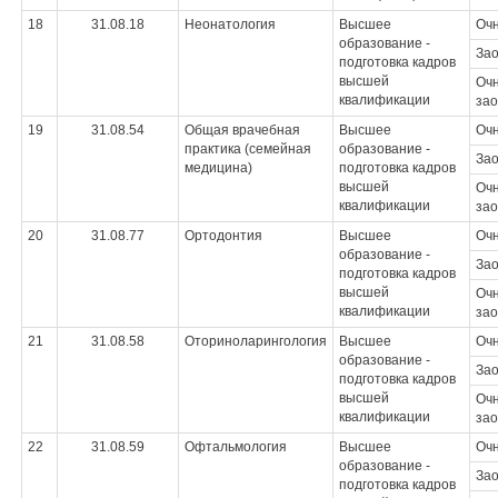
18
31.08.18
Неонатология
Высшее
Оч
образование -
За
подготовка кадров
высшей
Очн
квалификации
зао
19
31.08.54
Общая врачебная
Высшее
Оч
практика (семейная
образование -
За
медицина)
подготовка кадров
высшей
Очн
квалификации
зао
20
31.08.77
Ортодонтия
Высшее
Оч
образование -
За
подготовка кадров
высшей
Очн
квалификации
зао
21
31.08.58
Оториноларингология
Высшее
Оч
образование -
За
подготовка кадров
высшей
Очн
квалификации
зао
22
31.08.59
Офтальмология
Высшее
Оч
образование -
За
подготовка кадров