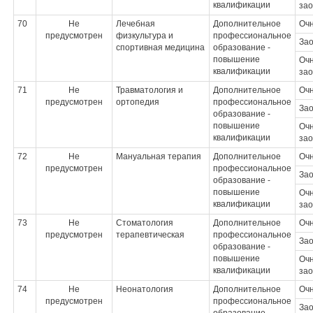
квалификации
зао
70
Не
Лечебная
Дополнительное
Оч
предусмотрен
физкультура и
профессиональное
За
спортивная медицина
образование -
повышение
Очн
квалификации
зао
71
Не
Травматология и
Дополнительное
Оч
предусмотрен
ортопедия
профессиональное
За
образование -
повышение
Очн
квалификации
зао
72
Не
Мануальная терапия
Дополнительное
Оч
предусмотрен
профессиональное
За
образование -
повышение
Очн
квалификации
зао
73
Не
Стоматология
Дополнительное
Оч
предусмотрен
терапевтическая
профессиональное
За
образование -
повышение
Очн
квалификации
зао
74
Не
Неонатология
Дополнительное
Оч
предусмотрен
профессиональное
За