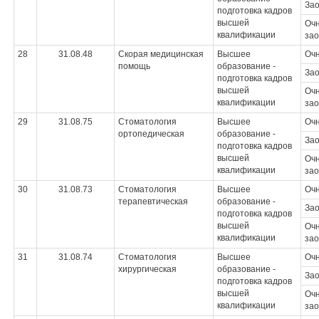
За
подготовка кадров
высшей
Очн
квалификации
зао
28
31.08.48
Скорая медицинская
Высшее
Оч
помощь
образование -
За
подготовка кадров
высшей
Очн
квалификации
зао
29
31.08.75
Стоматология
Высшее
Оч
ортопедическая
образование -
За
подготовка кадров
высшей
Очн
квалификации
зао
30
31.08.73
Стоматология
Высшее
Оч
терапевтическая
образование -
За
подготовка кадров
высшей
Очн
квалификации
зао
31
31.08.74
Стоматология
Высшее
Оч
хирургическая
образование -
За
подготовка кадров
высшей
Очн
квалификации
зао