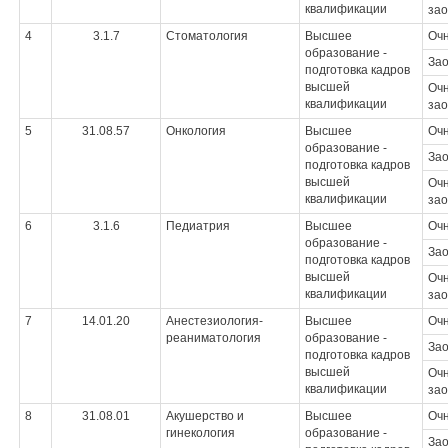
квалификации
зао
4
3.1.7
Стоматология
Высшее
Оч
образование -
За
подготовка кадров
высшей
Очн
квалификации
зао
5
31.08.57
Онкология
Высшее
Оч
образование -
За
подготовка кадров
высшей
Очн
квалификации
зао
6
3.1.6
Педиатрия
Высшее
Оч
образование -
За
подготовка кадров
высшей
Очн
квалификации
зао
7
14.01.20
Анестезиология-
Высшее
Оч
реаниматология
образование -
За
подготовка кадров
высшей
Очн
квалификации
зао
8
31.08.01
Акушерство и
Высшее
Оч
гинекология
образование -
За