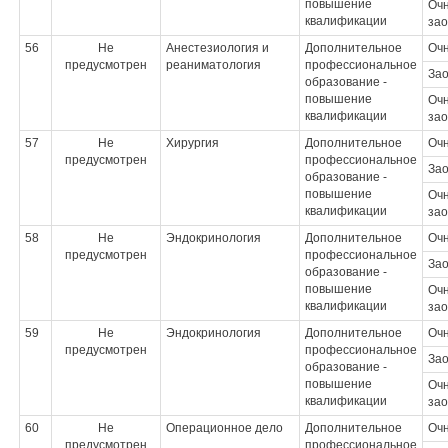
повышение
Очн
квалификации
зао
56
Не
Анестезиология и
Дополнительное
Оч
предусмотрен
реаниматология
профессиональное
За
образование -
повышение
Очн
квалификации
зао
57
Не
Хирургия
Дополнительное
Оч
предусмотрен
профессиональное
За
образование -
повышение
Очн
квалификации
зао
58
Не
Эндокринология
Дополнительное
Оч
предусмотрен
профессиональное
За
образование -
повышение
Очн
квалификации
зао
59
Не
Эндокринология
Дополнительное
Оч
предусмотрен
профессиональное
За
образование -
повышение
Очн
квалификации
зао
60
Не
Операционное дело
Дополнительное
Оч
предусмотрен
профессиональное