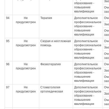
За
образование -
повышение
Очн
квалификации
зао
94
Не
Терапия
Дополнительное
Оч
предусмотрен
профессиональное
За
образование -
повышение
Очн
квалификации
зао
95
Не
Скорая и неотложная
Дополнительное
Оч
предусмотрен
помощь
профессиональное
За
образование -
повышение
Очн
квалификации
зао
96
Не
Физиотерапия
Дополнительное
Оч
предусмотрен
профессиональное
За
образование -
повышение
Очн
квалификации
зао
97
Не
Стоматология
Дополнительное
Оч
предусмотрен
ортопедическая
профессиональное
За
образование -
повышение
Очн
квалификации
зао