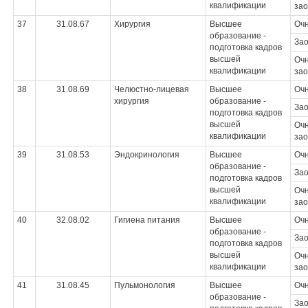
квалификации
зао
37
31.08.67
Хирургия
Высшее
Оч
образование -
За
подготовка кадров
высшей
Очн
квалификации
зао
38
31.08.69
Челюстно-лицевая
Высшее
Оч
хирургия
образование -
За
подготовка кадров
высшей
Очн
квалификации
зао
39
31.08.53
Эндокринология
Высшее
Оч
образование -
За
подготовка кадров
высшей
Очн
квалификации
зао
40
32.08.02
Гигиена питания
Высшее
Оч
образование -
За
подготовка кадров
высшей
Очн
квалификации
зао
41
31.08.45
Пульмонология
Высшее
Оч
образование -
За