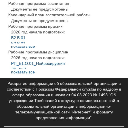
УП Нейрохирургия 2019
2023 год начала подготовки:
Рабочая программа воспитания
ИЗМ. КУГ Нейрохирургия_2020
2018 год начала подготовки:
ГИА Нейрохирургия
2019 год начала подготовки:
Документы не предусмотрены
Учебный план_ординатура_Нейрохирургия 2018
Методические и иные документы 31.08.56
Календарный план воспитательной работы
КУГ Нейрохирургия 2019
2017 год начала подготовки:
2018 год начала подготовки:
2018 год начала подготовки:
Документы не предусмотрены
Учебный план_ординатура_ Нейрохирургия 2017
ГИА Нейрохирургия
Рабочие программы практик
Нейрохирургия 2018
Методические и иные документы 31.08.56
2017 год начала подготовки:
2026 год начала подготовки:
НГИУВ_Календарный учебный график_2017
Б2.Б.01
Б2.В.01
показать все
2023 год начала подготовки:
Рабочие программы дисциплин
Б2.1
2026 год начала подготовки:
Б2.2
РП_Б1.О.01_Нейрохирургия
2022 год начала подготовки:
ДВ_АиР
Б2.1
показать все
ДВ_Неврология
Б2.2
ДВ_психотерапия
Раскрытие информации об образовательной организации в
ДВ_травматология и ортопедия
соответствии с Приказом Федеральной службы по надзору в
2023 год начала подготовки:
сфере образования и науки от 04.08.2023 № 1493 "Об
Б1Б.1
утверждении Требований к структуре официального сайта
Б.1.В.ДВ.1.1
образовательной организации в информационно-
Б.1.В.ДВ.1.2
телекоммуникационной сети "Интернет" и формату
Б.1.В.ДВ.1.3
представления информации".
Б.1.В.ДВ.1.4
Б1.Б.2