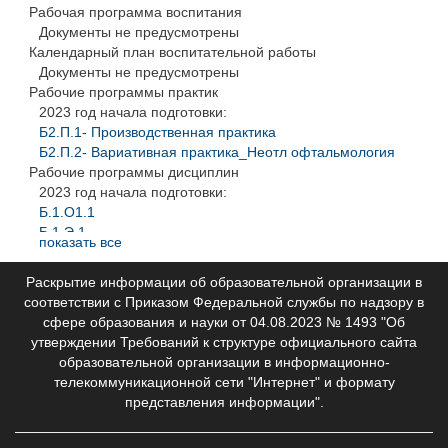
УП Офтальмология 2019
2022 год начала подготовки:
Рабочая программа воспитания
ИЗМ. КУГ ОФТАЛЬМОЛОГИЯ_2020
2018 год начала подготовки:
Офтальмология_ГИА
2019 год начала подготовки:
Документы не предусмотрены
Учебный план_ординатура_Офтальмология 2018
Методические и иные документы 31.08.59
Календарный план воспитательной работы
КУГ Офтальмология 2019
2017 год начала подготовки:
2018 год начала подготовки:
2018 год начала подготовки:
Документы не предусмотрены
Учебный план_ординатура_Офтальмология 2017
ГИА Офтальмология
Рабочие программы практик
Офтальмология 2018
2017 год начала подготовки:
2023 год начала подготовки:
НГИУВ_Календарный учебный график_2017
Б2.П.1- Производственная практика
Б2.П.2- Вариативная практика_Неотл офтальмология
Рабочие программы дисциплин
2023 год начала подготовки:
Б.1.О1.1
Б.1.Э.1
показать все
Б.1.Э.2
Б1.О.1.2 ОЗиОЗ
Раскрытие информации об образовательной организации в
Б1.О.1.3 МЧС
соответствии с Приказом Федеральной службы по надзору в
Б1.О.1.4 Патология
сфере образования и науки от 04.08.2023 № 1493 "Об
Б1.О.1.5 Педагогика
утверждении Требований к структуре официального сайта
Б1.О.1.6 Мед реабилитация
образовательной организации в информационно-
Б1.О.1.7 Острые и неотл сост
телекоммуникационной сети "Интернет" и формату
Б1.О.1.8 ЭВН и КК
представления информации".
Б1.О.1.9 ИКТиИБ