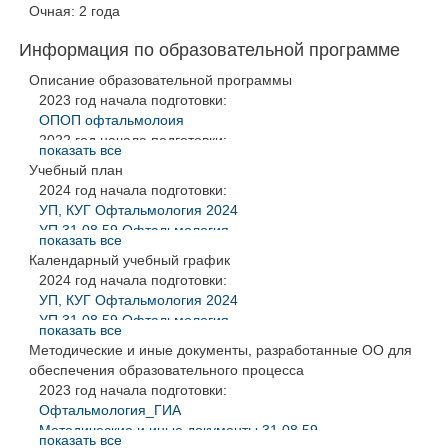
Очная: 2 года
Информация по образовательной программе
Описание образовательной программы
2023 год начала подготовки:
ОПОП офтальмолоия
2022 год начала подготовки:
показать все
ОПОП офтальмолоия
Учебный план
2020 год начала подготовки:
2024 год начала подготовки:
ОПОП_Офтальмология 2020
УП, КУГ Офтальмология 2024
2018 год начала подготовки:
УП 31.08.59 Офтальмология
ОПОП офтальмология 2018
показать все
2023 год начала подготовки:
Календарный учебный график
2017 год начала подготовки:
УП, КУГ Офтальмология 2024
ОПОП ОФТАЛЬМОЛОГИЯ 2017
2024 год начала подготовки:
УП 31.08.59 Офтальмология
УП, КУГ Офтальмология 2024
2022 год начала подготовки:
УП 31.08.59 Офтальмология
31.08.59 Офтальмология_2022_ординатура
показать все
2023 год начала подготовки:
Методические и иные документы, разработанные ОО для
2021 год начала подготовки:
УП, КУГ Офтальмология 2024
обеспечения образовательного процесса
Офтальмология
УП 31.08.59 Офтальмология
2020 год начала подготовки:
2023 год начала подготовки:
2021 год начала подготовки:
Офтальмология
Офтальмология_ГИА
Офтальмология
2019 год начала подготовки:
Методические и иные документы 31.08.59
2020 год начала подготовки:
показать все