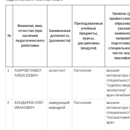
Уровень (
профессио
Преподаваемые
образова
Фамилия, имя,
учебные
указан
отчество (при
Занимаемая
предметы,
наимено
№
наличии)
должность
курсы,
направ
педагогического
(должности)
дисциплины
подготовки
работника
(модули)
специальнос
числе нау
квалифи
1
АЗАРОВ ПАВЕЛ
ассистент
Патология
высшее
АЛЕКСЕЕВИЧ
интернатура 
специальност
"судебно-мед
экспертиза"
врач-лечебни
2
БОНДАРЕВ ОЛЕГ
заведующий
Патология
высшее
ИВАНОВИЧ
кафедрой
интернатура 
специальност
"патанатомия
врач