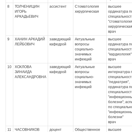
8
ТОЛЧЕНИЦИН
ассистент
Стоматология
высшее
ИГОРЬ
хирургическая
ординатура п
АРКАДЬЕВИЧ
специальност
"стоматологи
хирургическая
врач
9
ХАНИН АРКАДИЙ
заведующий
Актуальные
высшее
ЛЕЙБОВИЧ
кафедрой
вопросы
ординатура п
социально-
специальност
значимых
"кардиология"
инфекций
врач
10
ХОХЛОВА
заведующий
Актуальные
высшее
ЗИНАИДА
кафедрой
вопросы
интернатура 
АЛЕКСАНДРОВНА
социально-
специальност
значимых
"педиатрия",
инфекций
ординатура п
специальност
"инфекционн
болезни"; ас
по специальн
"инфекционн
болезни"
врач
11
ЧАСОВНИКОВ
доцент
Общественное
высшее