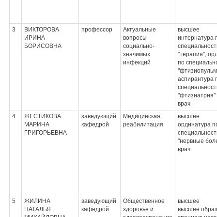
3
ВИКТОРОВА
профессор
Актуальные
высшее
ИРИНА
вопросы
интернатура 
БОРИСОВНА
социально-
специальност
значимых
"терапия"; ор
инфекций
по специальн
"фтизиопульм
аспирантура 
специальност
"фтизиатрия"
врач
4
ЖЕСТИКОВА
заведующий
Медицинская
высшее
МАРИНА
кафедрой
реабилитация
ординатура п
ГРИГОРЬЕВНА
специальност
"нервные бол
врач
5
ЖИЛИНА
заведующий
Общественное
высшее
НАТАЛЬЯ
кафедрой
здоровье и
высшее образ