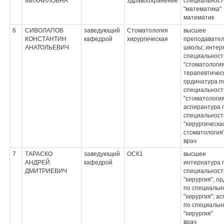
МИХАЙЛОВНА
здравоохранение
специальност
"математика"
математик
6
СИВОЛАПОВ
заведующий
Стоматология
высшее
КОНСТАНТИН
кафедрой
хирургическая
преподавате
АНАТОЛЬЕВИЧ
школы; интер
специальност
"стоматологи
терапевтическ
ординатура п
специальност
"стоматология
аспирантура 
специальност
"хирургическа
стоматология
врач
7
ТАРАСКО
заведующий
ОСК1
высшее
АНДРЕЙ
кафедрой
интернатура 
ДМИТРИЕВИЧ
специальност
"хирургия", о
по специальн
"хирургия"; а
по специальн
"хирургия"
врач