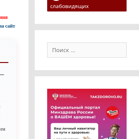
слабовидящих
ения
на сайт
Поиск:
!
 —
я
им