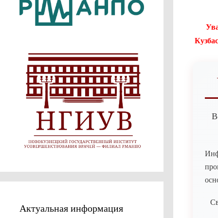
Ува
Кузбас
В
Инф
про
осн
Св
Актуальная информация