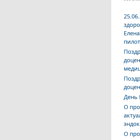
25.06
здоро
Елена
пилот
Поздр
доцен
медиц
Поздр
доцен
День 
О про
актуа
эндо
О про