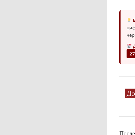
В
циф
чер
Д
27
До
После