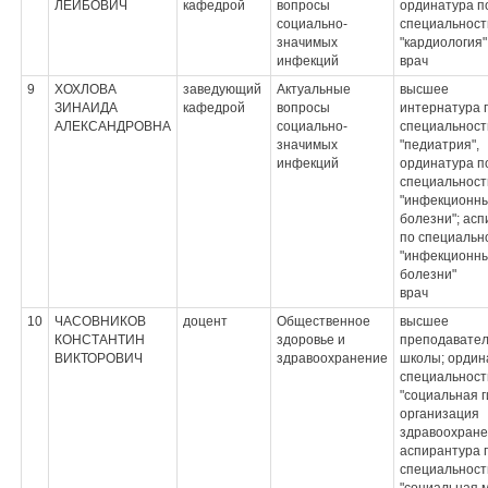
ЛЕЙБОВИЧ
кафедрой
вопросы
ординатура п
социально-
специальност
значимых
"кардиология"
инфекций
врач
9
ХОХЛОВА
заведующий
Актуальные
высшее
ЗИНАИДА
кафедрой
вопросы
интернатура 
АЛЕКСАНДРОВНА
социально-
специальност
значимых
"педиатрия",
инфекций
ординатура п
специальност
"инфекционн
болезни"; ас
по специальн
"инфекционн
болезни"
врач
10
ЧАСОВНИКОВ
доцент
Общественное
высшее
КОНСТАНТИН
здоровье и
преподавате
ВИКТОРОВИЧ
здравоохранение
школы; ордин
специальност
"социальная г
организация
здравоохране
аспирантура 
специальност