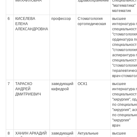
МИХАЙЛОВНА
здравоохранение
специальност
"математика"
математик
6
КИСЕЛЕВА
профессор
Стоматология
высшее
ЕЛЕНА
ортопедическая
интернатура 
АЛЕКСАНДРОВНА
специальност
"стоматология
ординатура п
специальност
"стоматология
аспирантура 
специальност
"стоматологи
терапевтичес
врач-стомато
7
ТАРАСКО
заведующий
ОСК1
высшее
АНДРЕЙ
кафедрой
интернатура 
ДМИТРИЕВИЧ
специальност
"хирургия", о
по специальн
"хирургия"; а
по специальн
"хирургия"
врач
8
ХАНИН АРКАДИЙ
заведующий
Актуальные
высшее