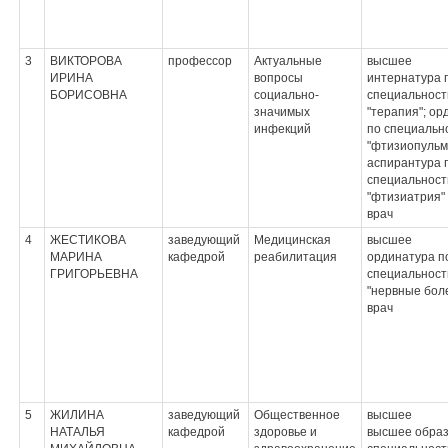
3
ВИКТОРОВА
профессор
Актуальные
высшее
ИРИНА
вопросы
интернатура 
БОРИСОВНА
социально-
специальност
значимых
"терапия"; ор
инфекций
по специальн
"фтизиопульм
аспирантура 
специальност
"фтизиатрия"
врач
4
ЖЕСТИКОВА
заведующий
Медицинская
высшее
МАРИНА
кафедрой
реабилитация
ординатура п
ГРИГОРЬЕВНА
специальност
"нервные бол
врач
5
ЖИЛИНА
заведующий
Общественное
высшее
НАТАЛЬЯ
кафедрой
здоровье и
высшее образ