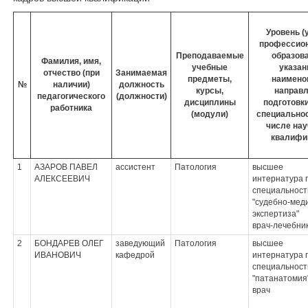
Уровень (
профессио
Преподаваемые
образова
Фамилия, имя,
учебные
указан
отчество (при
Занимаемая
предметы,
наимено
№
наличии)
должность
курсы,
направ
педагогического
(должности)
дисциплины
подготовки
работника
(модули)
специальнос
числе нау
квалифи
1
АЗАРОВ ПАВЕЛ
ассистент
Патология
высшее
АЛЕКСЕЕВИЧ
интернатура 
специальност
"судебно-мед
экспертиза"
врач-лечебни
2
БОНДАРЕВ ОЛЕГ
заведующий
Патология
высшее
ИВАНОВИЧ
кафедрой
интернатура 
специальност
"патанатомия
врач