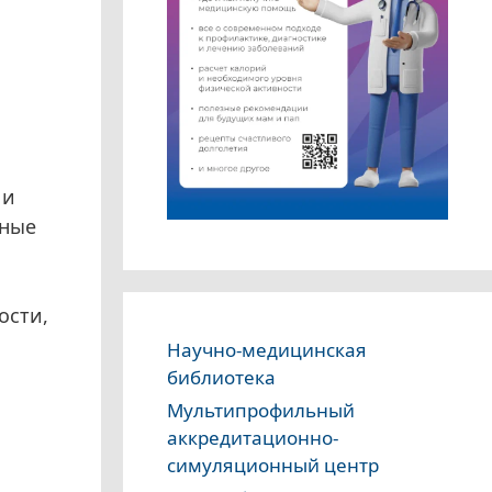
я
 и
нные
ости,
Научно-медицинская
библиотека
Мультипрофильный
аккредитационно-
симуляционный центр