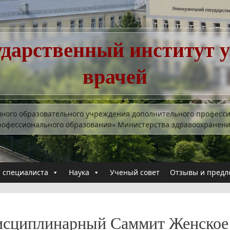
ударственный институт 
врачей
много образовательного учреждения дополнительного професс
рофессионального образования» Министерства здравоохранен
 специалиста
Наука
Ученый совет
Отзывы и предл
сциплинарный Саммит Женское