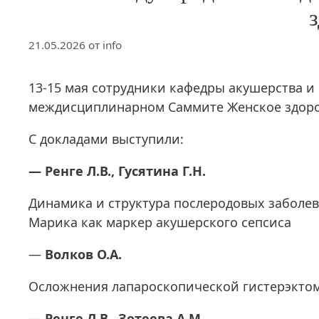
21.05.2026
от
info
13-15 мая сотрудники кафедры акушерства и
междисциплинарном Саммите Женское здор
С докладами выступили:
— Ренге Л.В., Гусятина Г.Н.
Динамика и структура послеродовых заболеван
Марика как маркер акушерского сепсиса
—
Волков О.А.
Осложнения лапароскопической гистерэктоми
—
Ренге Л.В., Зотеева А.М.