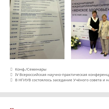
Рубрики
Конф./Семинары
IV Всероссийская научно-практическая конферен
В НГИУВ состоялось заседание Учёного совета и