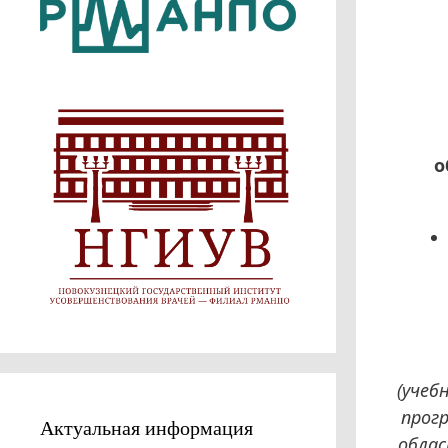
о
(учеб
прог
Актуальная информация
облас