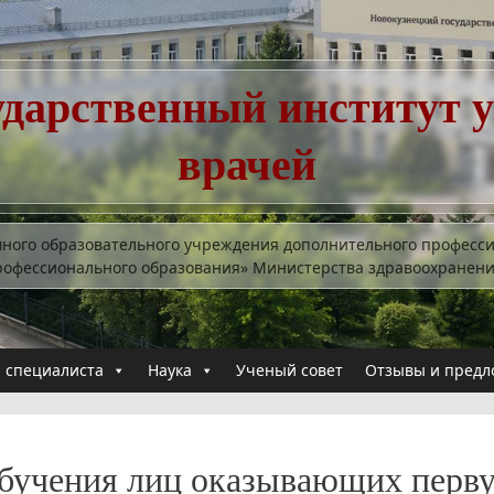
ударственный институт 
врачей
много образовательного учреждения дополнительного професс
рофессионального образования» Министерства здравоохранен
 специалиста
Наука
Ученый совет
Отзывы и предл
бучения лиц оказывающих перв