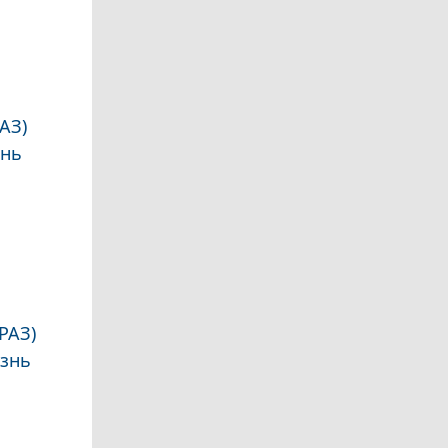
АЗ)
знь
РАЗ)
язнь