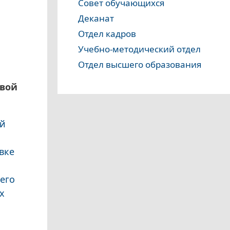
Совет обучающихся
Деканат
Отдел кадров
Учебно-методический отдел
Отдел высшего образования
рвой
ей
вке
его
х