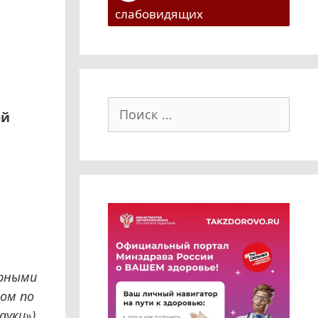
слабовидящих
Поиск:
ой
ерными
ом по
ауки»)