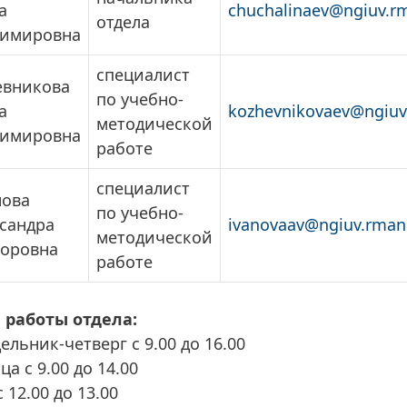
а
chuchalinaev@ngiuv.r
отдела
димировна
специалист
евникова
по учебно-
а
kozhevnikovaev@ngiuv
методической
димировна
работе
специалист
нова
по учебно-
сандра
ivanovaav@ngiuv.rman
методической
оровна
работе
 работы отдела:
ельник-четверг с 9.00 до 16.00
ца с 9.00 до 14.00
 12.00 до 13.00