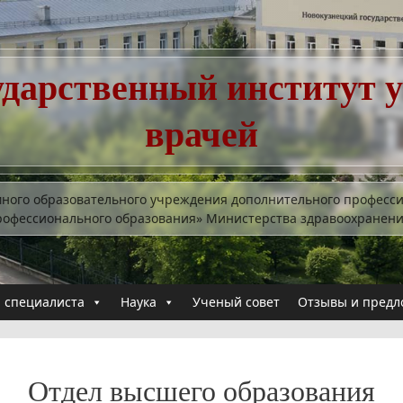
ударственный институт 
врачей
много образовательного учреждения дополнительного професс
рофессионального образования» Министерства здравоохранен
 специалиста
Наука
Ученый совет
Отзывы и предл
Отдел высшего образования