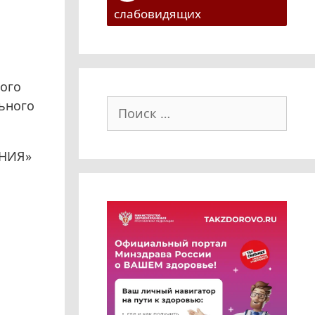
слабовидящих
ого
Поиск:
ьного
НИЯ»