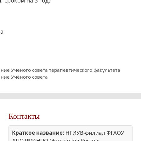
, сроком на 3 года
ва
дание Ученого совета терапевтического факультета
дание Учёного совета
Контакты
Краткое название:
НГИУВ-филиал ФГАОУ
ДПО РМАНПО Минздрава России