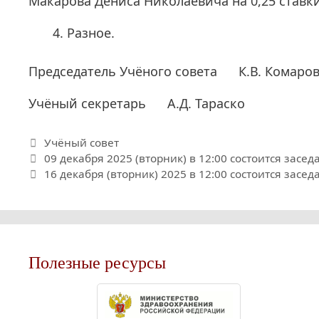
Макарова Дениса Николаевича на 0,25 ставки
Разное.
Председатель Учёного совета К.В. Комаро
Учёный секретарь А.Д. Тараско
Рубрики
Учёный совет
09 декабря 2025 (вторник) в 12:00 состоится засе
16 декабря (вторник) 2025 в 12:00 состоится засе
Полезные ресурсы