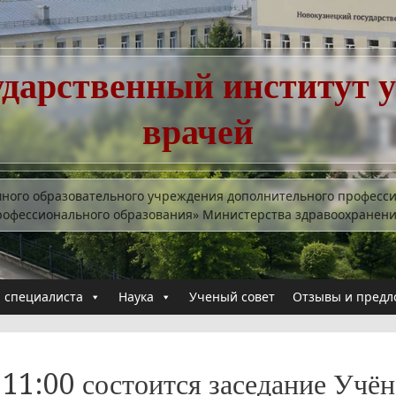
ударственный институт 
врачей
много образовательного учреждения дополнительного професс
рофессионального образования» Министерства здравоохранен
 специалиста
Наука
Ученый совет
Отзывы и предл
 11:00 состоится заседание Учён