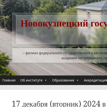
Перейти
к
содержимому
Новокузнецкий гос
– филиал федерального государственного автоно
академия непрерывного п
Главная
Об институте
Образование
Аккредитация
17 декабря (вторник) 2024 в