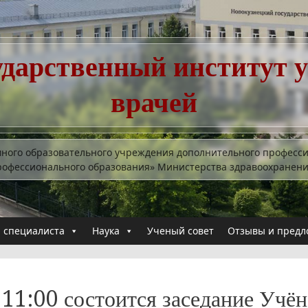
ударственный институт 
врачей
много образовательного учреждения дополнительного професс
рофессионального образования» Министерства здравоохранен
 специалиста
Наука
Ученый совет
Отзывы и предл
 11:00 состоится заседание Учён