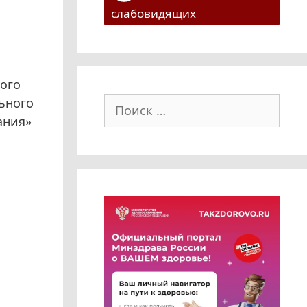
слабовидящих
ого
Поиск:
ьного
ания»