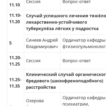
Сессия
Вопрос-ответ
11.10
11.10-
Случай успешного лечения тяжёло
11.20
лекарственно-устойчивого
туберкулёза лёгких у подростка
Синеев Андрей
Ординатор кафедры
5
Владимирович
фтизиопульмоноло
11.20-
Сессия
Вопрос-ответ
11.25
Клинический случай органическо
11.25-
бредового (шизофреноподобного)
11.35
расстройства
Ординатор кафедры
Озерова
психиатрии,