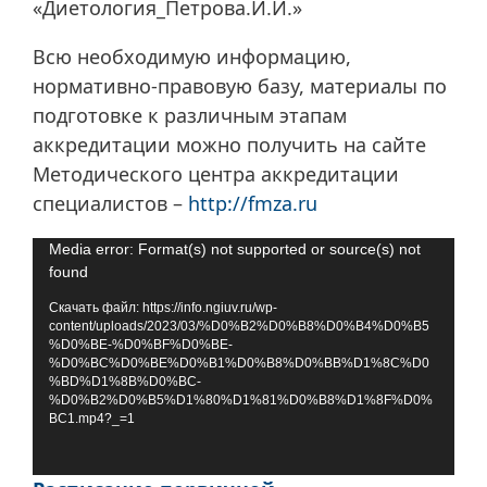
«Диетология_Петрова.И.И.»
Всю необходимую информацию,
нормативно-правовую базу, материалы по
подготовке к различным этапам
аккредитации можно получить на сайте
Методического центра аккредитации
специалистов –
http://fmza.ru
Видеоплеер
Media error: Format(s) not supported or source(s) not
found
Скачать файл: https://info.ngiuv.ru/wp-
content/uploads/2023/03/%D0%B2%D0%B8%D0%B4%D0%B5
%D0%BE-%D0%BF%D0%BE-
%D0%BC%D0%BE%D0%B1%D0%B8%D0%BB%D1%8C%D0
%BD%D1%8B%D0%BC-
%D0%B2%D0%B5%D1%80%D1%81%D0%B8%D1%8F%D0%
BC1.mp4?_=1