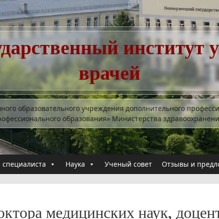
ударственный институт 
врачей
много образовательного учреждения дополнительного професс
рофессионального образования» Министерства здравоохранен
 специалиста
Наука
Ученый совет
Отзывы и предл
октора медицинских наук, доцен