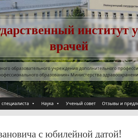
ударственный институт 
врачей
много образовательного учреждения дополнительного професс
рофессионального образования» Министерства здравоохранен
 специалиста
Наука
Ученый совет
Отзывы и предл
вановича с юбилейной датой!