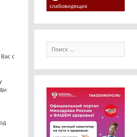
слабовидящих
Поиск:
Вас с
у
оды
од