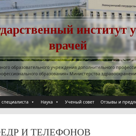
ударственный институт 
врачей
много образовательного учреждения дополнительного професс
рофессионального образования» Министерства здравоохранен
 специалиста
Наука
Ученый совет
Отзывы и предл
ЕДР И ТЕЛЕФОНОВ