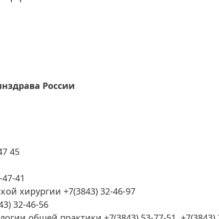
нздрава России
47 45
-47-41
кой хирургии +7(3843) 32-46-97
3) 32-46-56
гии общей практики +7(3843) 53-77-51, +7(3843) 