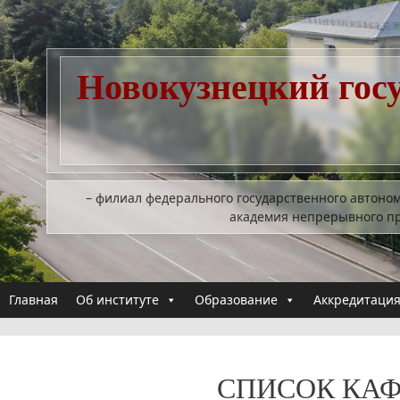
Перейти
к
содержимому
Новокузнецкий гос
– филиал федерального государственного автоно
академия непрерывного п
Главная
Об институте
Образование
Аккредитация
СПИСОК КАФ