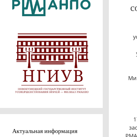
с
у
Ми
1
за
Актуальная информация
РМА