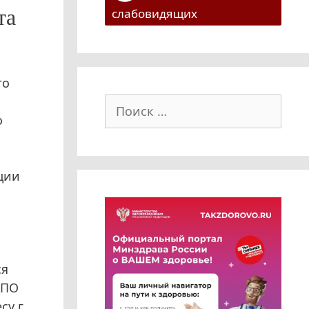
та
слабовидящих
го
Поиск:
о
ции
ся
ДПО
у г.