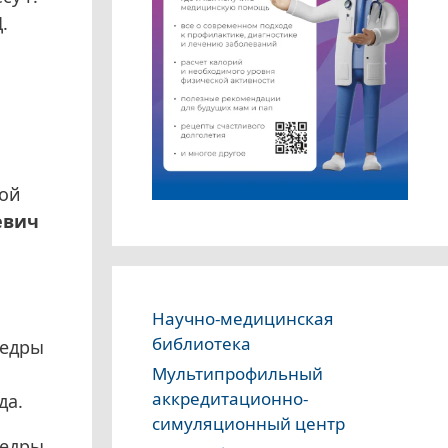
.
рой
евич
Научно-медицинская
библиотека
федры
Мультипрофильный
аккредитационно-
да.
симуляционный центр
федры