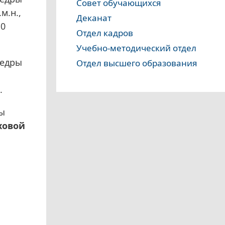
Совет обучающихся
м.н.,
Деканат
,0
Отдел кадров
Учебно-методический отдел
федры
Отдел высшего образования
.
ры
ховой