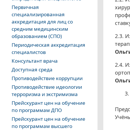
хирур
Первичная
специализированная
проф
аккредитация для лиц со
ставк
средним медицинским
2.3. 
образованием (СПО)
терап
Периодическая аккредитация
Ольг
специалистов
Консультант врача
2.4. 
Доступная среда
ортоп
Противодействие коррупции
Ольг
Противодействие идеологии
терроризма и экстримизма
Прейскурант цен на обучение
Предс
по программам ДПО
Учёны
Прейскурант цен на обучение
по программам высшего