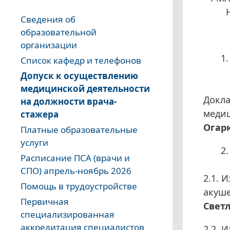
Сведения об
образовательной
организации
Список кафедр и телефонов
Допуск к осуществлению
медицинской деятельности
Докла
на должности врача-
медиц
стажера
Огар
Платные образовательные
услуги
Расписание ПСА (врачи и
СПО) апрель-ноябрь 2026
2.1. 
Помощь в трудоустройстве
акуше
Первичная
Свет
специализированная
аккредитация специалистов
2.2. 