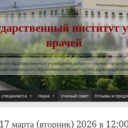
ударственный институт 
врачей
много образовательного учреждения дополнительного професс
рофессионального образования» Министерства здравоохранен
 специалиста
Наука
Ученый совет
Отзывы и предл
17 марта (вторник) 2026 в 12:0