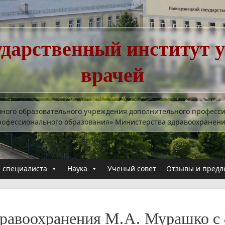
ударственный институт 
врачей
много образовательного учреждения дополнительного професс
рофессионального образования» Министерства здравоохранен
 специалиста
Наука
Ученый совет
Отзывы и предл
равоохранения М.А. Мурашко с