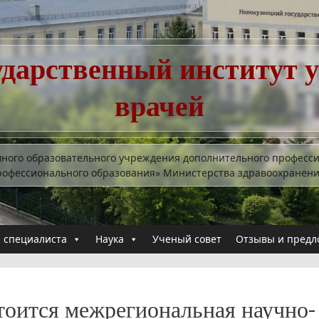
ударственный институт 
врачей
много образовательного учреждения дополнительного професс
рофессионального образования» Министерства здравоохранен
 специалиста
Наука
Ученый совет
Отзывы и предл
тоится межрегиональная научно-