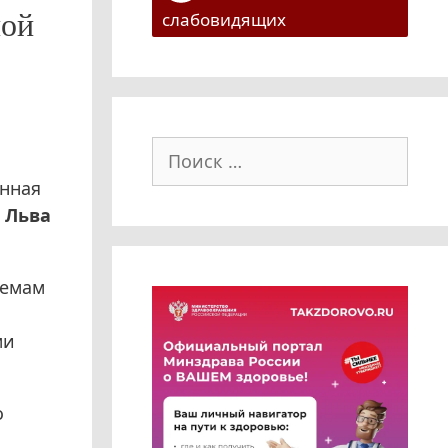
ной
слабовидящих
Поиск:
енная
 Льва
лемам
ми
о