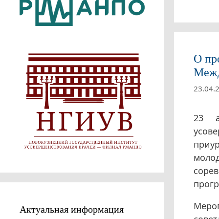
О пр
Межд
23.04.
23 а
усове
приу
моло
соре
прогр
Мероп
Актуальная информация
совет