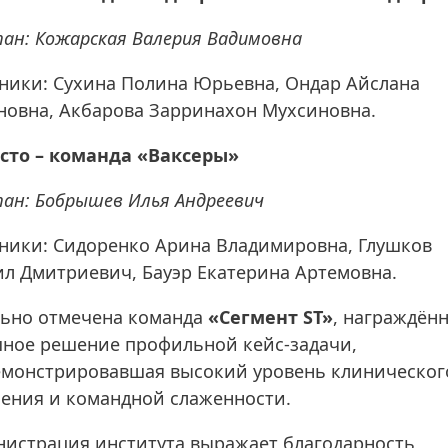
ан: Кожарская Валерия Вадимовна
ники: Сухина Полина Юрьевна, Ондар Айслана
овна, Акбарова Зарринахон Мухсиновна.
есто – команда «Ваксеры»
ан: Бобрышев Илья Андреевич
ники: Сидоренко Арина Владимировна, Глушков
л Дмитриевич, Бауэр Екатерина Артемовна.
ьно отмечена команда
«Сегмент ST»
, награждённ
ное решение профильной кейс-задачи,
монстрировавшая высокий уровень клиническог
ния и командной слаженности.
истрация института выражает благодарность