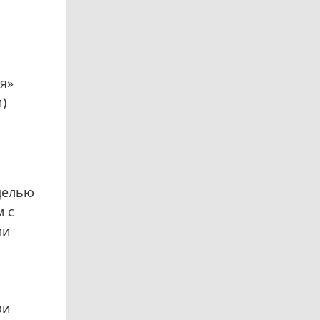
я»
)
 целью
м с
ми
ри