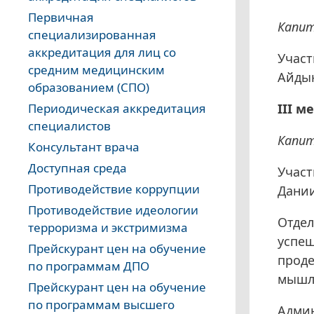
Первичная
Капит
специализированная
аккредитация для лиц со
Участ
средним медицинским
Айдын
образованием (СПО)
III м
Периодическая аккредитация
специалистов
Капит
Консультант врача
Доступная среда
Участ
Противодействие коррупции
Дании
Противодействие идеологии
Отдел
терроризма и экстримизма
успеш
Прейскурант цен на обучение
проде
по программам ДПО
мышле
Прейскурант цен на обучение
по программам высшего
Админ