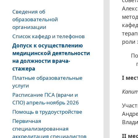
Алекс
Сведения об
метод
образовательной
кафед
организации
терап
Список кафедр и телефонов
роли 
Допуск к осуществлению
медицинской деятельности
По
на должности врача-
стажера
I ме
Платные образовательные
услуги
Капит
Расписание ПСА (врачи и
СПО) апрель-ноябрь 2026
Участ
Помощь в трудоустройстве
Андре
Первичная
Влади
специализированная
II м
аккредитация специалистов