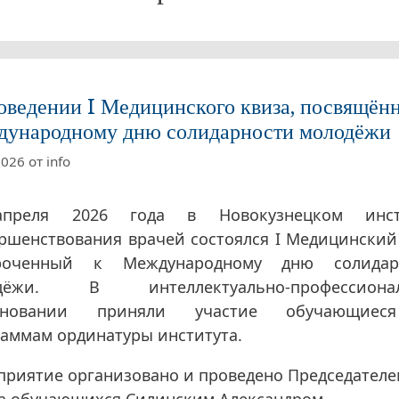
оведении I Медицинского квиза, посвящён
ународному дню солидарности молодёжи
2026
от
info
преля 2026 года в Новокузнецком инст
ршенствования врачей состоялся I Медицинский
роченный к Международному дню солидар
дёжи. В интеллектуально-профессиона
вновании приняли участие обучающие
аммам ординатуры института.
риятие организовано и проведено Председателе
а обучающихся Силинским Александром