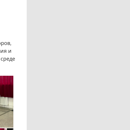
ров,
ия и
 среде