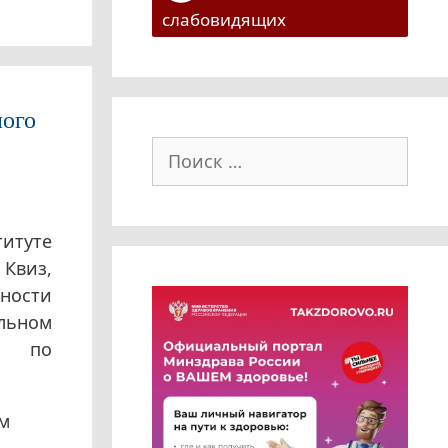
слабовидящих
ного
Поиск:
итуте
 Квиз,
ности
льном
ся по
м