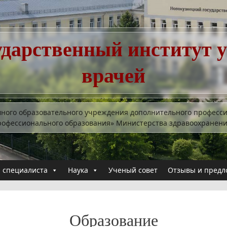
ударственный институт 
врачей
много образовательного учреждения дополнительного професс
рофессионального образования» Министерства здравоохранен
 специалиста
Наука
Ученый совет
Отзывы и предл
Образование