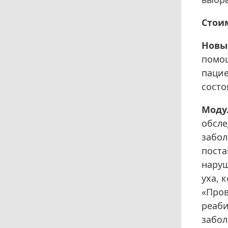
Стои
Новы
помощ
пацие
состо
Моду
обсле
забол
поста
наруш
уха, 
«Пров
реаби
забол