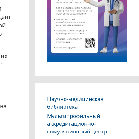
и
цент
ой
в
ние
:
Научно-медицинская
нна
библиотека
Мультипрофильный
аккредитационно-
симуляционный центр