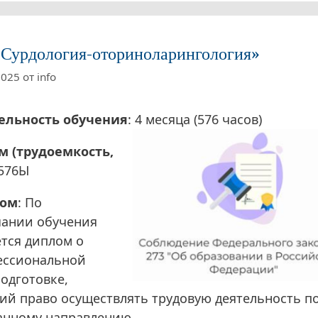
Сурдология-оториноларингология»
2025
от
info
ельность обучения
: 4 месяца (576 часов)
м (трудоемкость,
 576Ы
ом
: По
чании обучения
тся диплом о
ессиональной
одготовке,
й право осуществлять трудовую деятельность п
анному направлению.