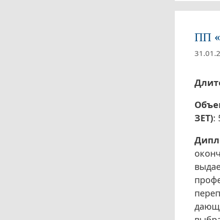
ПП «
31.01.
Длит
Объе
ЗЕТ)
:
Дипл
окон
выдае
проф
переп
дающи
выбр