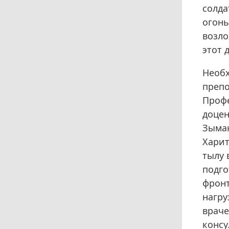
солда
огонь
возло
этот 
Необх
препо
Профе
доцен
Зыман
Харит
тылу 
подго
фронт
нагру
враче
консу