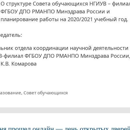
О структуре Совета обучающихся НГИУВ – филиа
ФГБОУ ДПО РМАНПО Минздрава России и
планирование работы на 2020/2021 учебный год.
едатель:
ьник отдела координации научной деятельности
В-филиал ФГБОУ ДПО РМАНПО Минздрава России
. К.В. Комарова
рики
азование
,
Совет обучающихся
ня прошел онлайн — день открытых двере