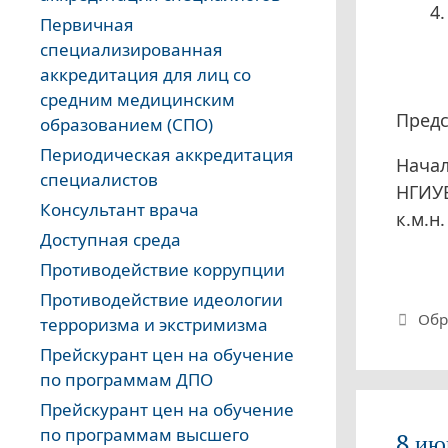
Первичная
специализированная
аккредитация для лиц со
средним медицинским
Предс
образованием (СПО)
Периодическая аккредитация
Начал
специалистов
НГИУ
Консультант врача
к.м.н
Доступная среда
Противодействие коррупции
Противодействие идеологии
Руб
Обр
терроризма и экстримизма
Прейскурант цен на обучение
по программам ДПО
Прейскурант цен на обучение
по программам высшего
8 ию