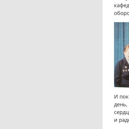
кафед
оборо
И пок
день,
сердц
и рад