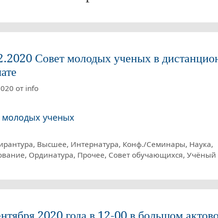
2.2020 Совет молодых ученых в дистанцио
ате
2020
от
info
 молодых ученых
рики
ирантура
,
Высшее
,
Интернатура
,
Конф./Семинары
,
Наука
,
ование
,
Ординатура
,
Прочее
,
Совет обучающихся
,
Учёный 
ентября 2020 года в 12-00 в большом актов