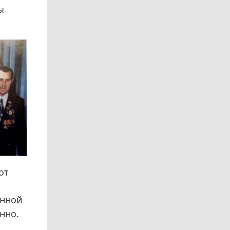
ы
от
енной
нно.