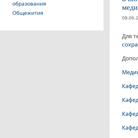
образования
меди
Общежития
08.06.
Для т
сохра
Допо
Медик
Кафед
Кафед
Кафед
Кафе