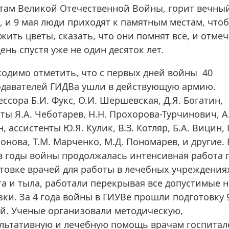
там Великой Отечественной Войны, горит вечны
, и 9 мая люди приходят к памятным местам, что
жить цветы, сказать, что они помнят всё, и отме
день спустя уже не один десяток лет.
одимо отметить, что с первых дней войны 40
давателей ГИДВа ушли в действующую армию.
ссора Б.И. Фукс, О.И. Шершевская, Д.Я. Богатин,
ты Я.А. Чеботарев, Н.Н. Прохорова-Турчинович, А
, ассистенты Ю.Я. Кулик, В.З. Котляр, Б.А. Вицин, 
онова, Т.М. Марченко, М.Д. Пономарев, и другие. 
в годы войны продолжалась интенсивная работа 
товке врачей для работы в лечебных учреждения
а и тыла, работали перекрывая все допустимые 
зки. За 4 года войны в ГИУВе прошли подготовку 
й. Ученые организовали методическую,
льтативную и лечебную помощь врачам госпитал