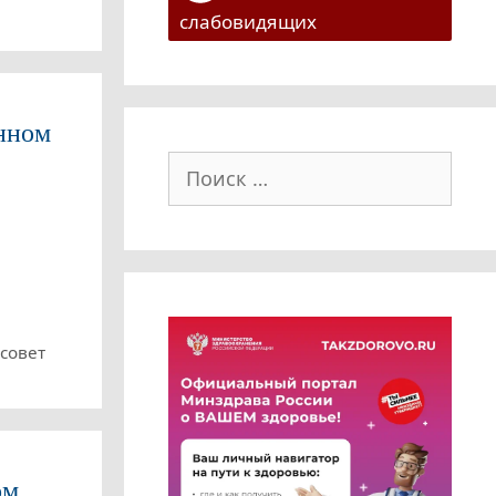
слабовидящих
нном
Поиск:
совет
ом