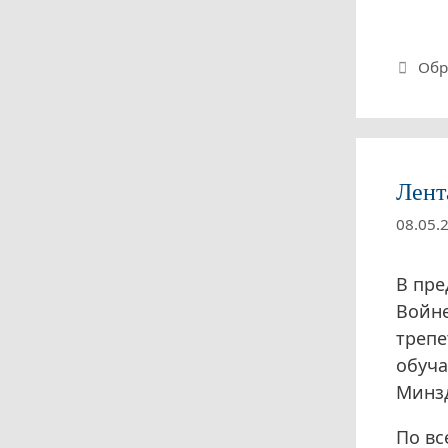
Руб
Обр
Лент
08.05.
В пр
Войне
трепе
обуч
Минзд
По вс