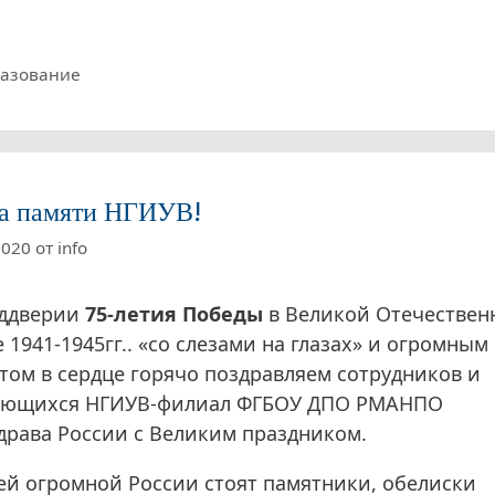
рики
азование
а памяти НГИУВ!
2020
от
info
еддверии
75-летия Победы
в Великой Отечествен
 1941-1945гг.. «со слезами на глазах» и огромным
том в сердце горячо поздравляем сотрудников и
ающихся НГИУВ-филиал ФГБОУ ДПО РМАНПО
рава России с Великим праздником.
ей огромной России стоят памятники, обелиски