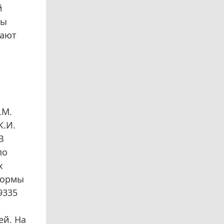
й
бы
чают
.М.
К.И.
В
по
х
нормы
9335
ей. На