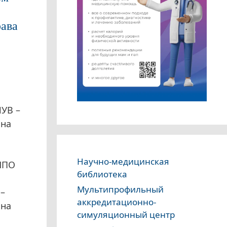
ава
УВ –
 на
Научно-медицинская
НПО
библиотека
Мультипрофильный
–
аккредитационно-
 на
симуляционный центр