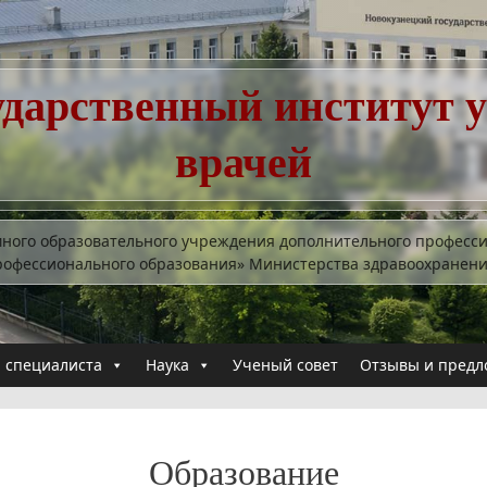
ударственный институт 
врачей
много образовательного учреждения дополнительного професс
рофессионального образования» Министерства здравоохранен
 специалиста
Наука
Ученый совет
Отзывы и предл
Образование