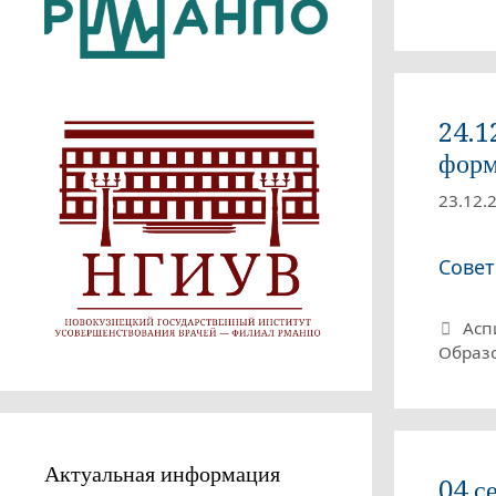
24.1
форм
23.12.
Совет
Руб
Асп
Образ
Актуальная информация
04 с